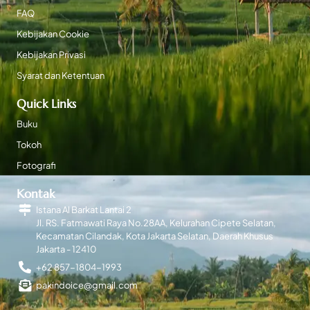
FAQ
Kebijakan Cookie
Kebijakan Privasi
Syarat dan Ketentuan
Quick Links
Buku
Tokoh
Fotografi
Kontak
Istana Al Barkat Lantai 2
Jl. RS. Fatmawati Raya No.28AA, Kelurahan Cipete Selatan,
Kecamatan Cilandak, Kota Jakarta Selatan, Daerah Khusus
Jakarta - 12410
+62 857-1804-1993
pakindoice@gmail.com