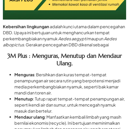
Kebersihan lingkungan
adalah kunci utama dalam pencegahan
DBD. Upaya ini bertujuan untuk menghancurkan tempat
perkembangbiakan nyamuk
Aedes aegypti
maupun
Aedes
albopictus
. Gerakan pencegahan DBD dikenal sebagai
3M Plus
: Menguras, Menutup dan Mendaur
Ulang.
Menguras
: Bersihkan dan kuras tempat-tempat
penampungan air secara rutin yang berpotensi menjadi
media perkembangbiakan nyamuk, seperti bak kamar
mandi dan toren air.
Menutup
: Tutup rapat tempat-tempat penampungan air,
seperti kendi air dan sumur, untuk mencegah nyamuk
masuk dan bertelur.
Mendaur ulang
: Manfaatkan kembali limbah yang masih
bernilai ekonomis (recycle). Ini bertujuan meminimalkan
penumpukan limbah dan genangan air yang berpotensi