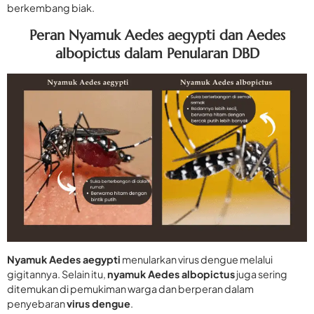
berkembang biak.
Peran Nyamuk Aedes aegypti dan Aedes
albopictus dalam Penularan DBD
Nyamuk Aedes aegypti
menularkan virus dengue melalui
gigitannya. Selain itu,
nyamuk Aedes albopictus
juga sering
ditemukan di pemukiman warga dan berperan dalam
penyebaran
virus dengue
.