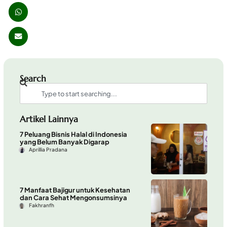
Search
Artikel Lainnya
7 Peluang Bisnis Halal di Indonesia
yang Belum Banyak Digarap
Aprillia Pradana
7 Manfaat Bajigur untuk Kesehatan
dan Cara Sehat Mengonsumsinya
Fakhranfh