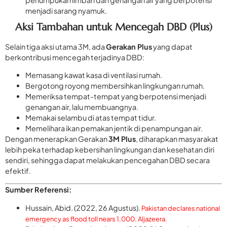
menjadi sarang nyamuk.
Aksi Tambahan untuk Mencegah DBD (Plus)
Selain tiga aksi utama 3M, ada
Gerakan Plus
yang dapat
berkontribusi mencegah terjadinya DBD:
Memasang kawat kasa di ventilasi rumah.
Bergotong royong membersihkan lingkungan rumah.
Memeriksa tempat-tempat yang berpotensi menjadi
genangan air, lalu membuangnya.
Memakai selambu di atas tempat tidur.
Memelihara ikan pemakan jentik di penampungan air.
Dengan menerapkan Gerakan
3M Plus
, diharapkan masyarakat
lebih peka terhadap kebersihan lingkungan dan kesehatan diri
sendiri, sehingga dapat melakukan pencegahan DBD secara
efektif.
Sumber Referensi:
Hussain, Abid. (2022, 26 Agustus).
Pakistan declares national
emergency as flood toll nears 1,000. Aljazeera.