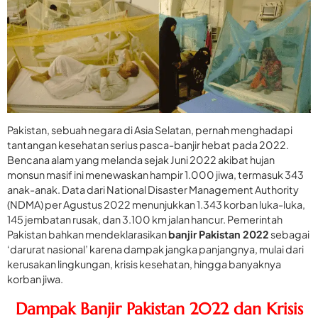
Pakistan, sebuah negara di Asia Selatan, pernah menghadapi
tantangan kesehatan serius pasca-banjir hebat pada 2022.
Bencana alam yang melanda sejak Juni 2022 akibat hujan
monsun masif ini menewaskan hampir 1.000 jiwa, termasuk 343
anak-anak. Data dari National Disaster Management Authority
(NDMA) per Agustus 2022 menunjukkan 1.343 korban luka-luka,
145 jembatan rusak, dan 3.100 km jalan hancur. Pemerintah
Pakistan bahkan mendeklarasikan
banjir Pakistan 2022
sebagai
‘darurat nasional’ karena dampak jangka panjangnya, mulai dari
kerusakan lingkungan, krisis kesehatan, hingga banyaknya
korban jiwa.
Dampak Banjir Pakistan 2022 dan Krisis