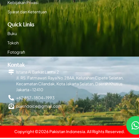
Kebijakan Privasi
Syarat dan Ketentuan
Quick Links
Buku
Tokoh
Fotografi
Kontak
Istana Al Barkat Lantai 2
Jl. RS. Fatmawati Raya No.28AA, Kelurahan Cipete Selatan,
Kecamatan Cilandak, Kota Jakarta Selatan, Daerah Khusus
Jakarta - 12410
+62 857-1804-1993
pakindoice@gmail.com
Copyright ©
2026
Pakistan Indonesia. All Rights Reserved.