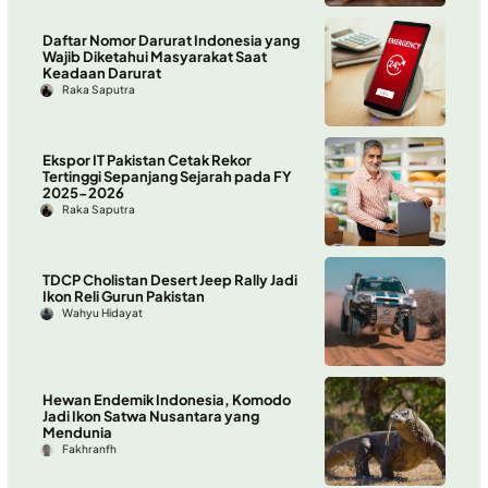
Daftar Nomor Darurat Indonesia yang
Wajib Diketahui Masyarakat Saat
Keadaan Darurat
Raka Saputra
Ekspor IT Pakistan Cetak Rekor
Tertinggi Sepanjang Sejarah pada FY
2025-2026
Raka Saputra
TDCP Cholistan Desert Jeep Rally Jadi
Ikon Reli Gurun Pakistan
Wahyu Hidayat
Hewan Endemik Indonesia, Komodo
Jadi Ikon Satwa Nusantara yang
Mendunia
Fakhranfh