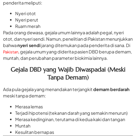
penderita meliputi:
Nyeri otot
Nyeri perut
Ruam merah
Pada orang dewasa, gejala umum lainnya adalah pegal, nyeri
otot, dan nyeri sendi. Namun, penelitian di Pakistan menunjukkan
bahwa
nyeri sendi
jarang ditemukan pada penderita di sana. Di
, gejala umum yang diderita pasien DBD berupa demam,
Pakistan
muntah, dan perubahan parameter biokimia lainnya.
Gejala DBD yang Wajib Diwaspadai (Meski
Tanpa Demam)
Ada pula gejala yang menandakan terjangkit
demam berdarah
meski tanpa demam:
Merasa lemas
Terjadi hipotensi (tekanan darah yang semakin menurun)
Merasa kedinginan, terutama di kedua kaki dan tangan
Muntah
Kesulitan bernapas