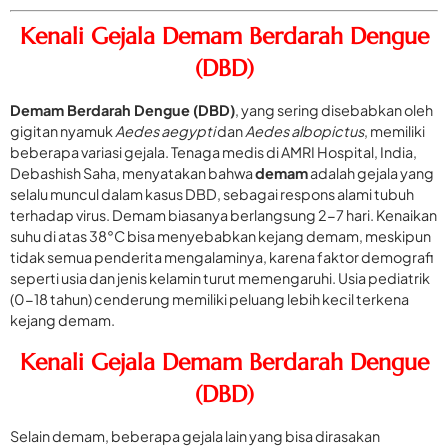
Kenali Gejala Demam Berdarah Dengue
(DBD)
Demam Berdarah Dengue (DBD)
, yang sering disebabkan oleh
gigitan nyamuk
Aedes aegypti
dan
Aedes albopictus
, memiliki
beberapa variasi gejala. Tenaga medis di AMRI Hospital, India,
Debashish Saha, menyatakan bahwa
demam
adalah gejala yang
selalu muncul dalam kasus DBD, sebagai respons alami tubuh
terhadap virus. Demam biasanya berlangsung 2-7 hari. Kenaikan
suhu di atas 38°C bisa menyebabkan kejang demam, meskipun
tidak semua penderita mengalaminya, karena faktor demografi
seperti usia dan jenis kelamin turut memengaruhi. Usia pediatrik
(0-18 tahun) cenderung memiliki peluang lebih kecil terkena
kejang demam.
Kenali Gejala Demam Berdarah Dengue
(DBD)
Selain demam, beberapa gejala lain yang bisa dirasakan