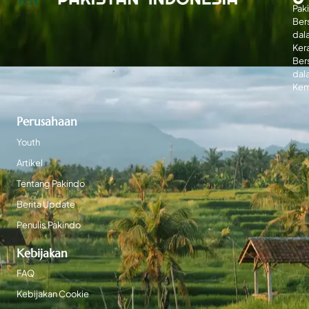
Paki
Ber
dal
Ker
Ber
dal
Kem
Perusahaan
Youth
Artikel
Tentang Pakindo
Berita Update
Penulis Pakindo
Kebijakan
FAQ
Kebijakan Cookie