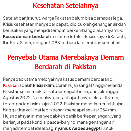
Kesehatan Setelahnya
Setelah banjir surut, warga Pakistan belum bisa bernapas lega.
Krisis kesehatan menyebar cepat, dipicu oleh genangan air dan
kerusakan yang menjadi tempat perkembangbiakan nyamuk.
Kasus demam berdarah
mulai terdeteksi, khususnya di Karachi,
Ibu Kota Sindh, dengan 1.098 korban dan sembilan kematian.
Penyebab Utama Merebaknya Demam
Berdarah di Pakistan
Penyebab utama melonjaknya kasus demam berdarah di
adalah
krisis iklim
. Curah hujan sangat tinggi melanda
Pakistan
Pakistan selama sekitar satu setengah bulan, dari Juli hingga
Agustus 2022. Normalnya, curah hujan hanya sekitar 113 mm,
tetapi pada musim hujan 2022, Pakistan menerima curah hujan
hingga tiga kali lipat lebih besar, mencapai sekitar 354 mm.
Hujan dahsyat ini menyebabkan banjir berkepanjangan, yang
berlanjut pada kondisi pasca-banjir di mana genangan air
menjadi tempat ideal bagi
nyamuk Aedes aegypti
untuk