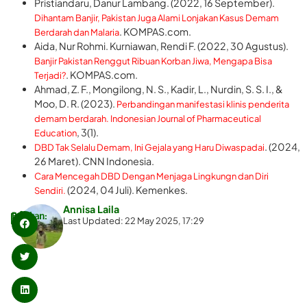
Pristiandaru, Danur Lambang. (2022, 16 September).
Dihantam Banjir, Pakistan Juga Alami Lonjakan Kasus Demam
. KOMPAS.com.
Berdarah dan Malaria
Aida, Nur Rohmi. Kurniawan, Rendi F. (2022, 30 Agustus).
Banjir Pakistan Renggut Ribuan Korban Jiwa, Mengapa Bisa
. KOMPAS.com.
Terjadi?
Ahmad, Z. F., Mongilong, N. S., Kadir, L., Nurdin, S. S. I., &
Moo, D. R. (2023).
Perbandingan manifestasi klinis penderita
demam berdarah. Indonesian Journal of Pharmaceutical
, 3(1).
Education
. (2024,
DBD Tak Selalu Demam, Ini Gejala yang Haru Diwaspadai
26 Maret). CNN Indonesia.
Cara Mencegah DBD Dengan Menjaga Lingkungn dan Diri
(2024, 04 Juli). Kemenkes.
Sendiri.
Annisa Laila
Bagikan:
Last Updated: 22 May 2025, 17:29