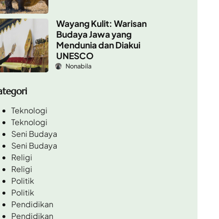
Wayang Kulit: Warisan
Budaya Jawa yang
Mendunia dan Diakui
UNESCO
Nonabila
ategori
Teknologi
Teknologi
Seni Budaya
Seni Budaya
Religi
Religi
Politik
Politik
Pendidikan
Pendidikan