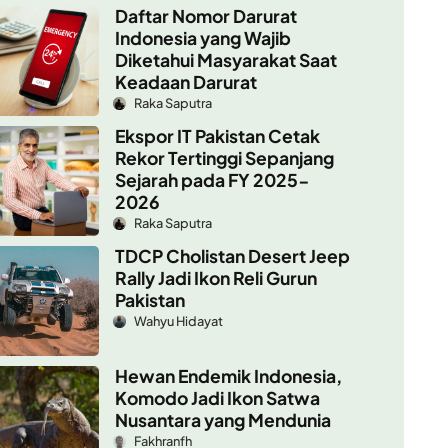
Daftar Nomor Darurat
Indonesia yang Wajib
Diketahui Masyarakat Saat
Keadaan Darurat
Raka Saputra
Ekspor IT Pakistan Cetak
Rekor Tertinggi Sepanjang
Sejarah pada FY 2025-
2026
Raka Saputra
TDCP Cholistan Desert Jeep
Rally Jadi Ikon Reli Gurun
Pakistan
Wahyu Hidayat
Hewan Endemik Indonesia,
Komodo Jadi Ikon Satwa
Nusantara yang Mendunia
Fakhranfh