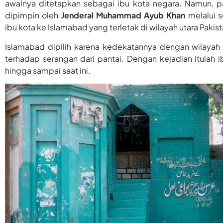
awalnya ditetapkan sebagai ibu kota negara. Namun, 
dipimpin oleh
Jenderal Muhammad Ayub Khan
melalui 
ibu kota ke Islamabad yang terletak di wilayah utara Pakist
Islamabad dipilih karena kedekatannya dengan wilaya
terhadap serangan dari pantai. Dengan kejadian itulah i
hingga sampai saat ini.