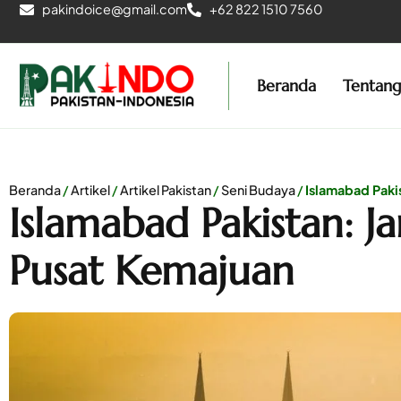
pakindoice@gmail.com
+62 822 1510 7560
Beranda
Tentan
Beranda
/
Artikel
/
Artikel Pakistan
/
Seni Budaya
/
Islamabad Paki
Islamabad Pakistan: J
Pusat Kemajuan