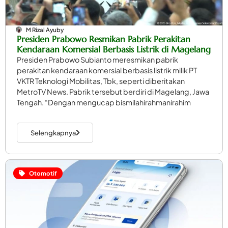
M Rizal Ayuby
Presiden Prabowo Resmikan Pabrik Perakitan
Kendaraan Komersial Berbasis Listrik di Magelang
Presiden Prabowo Subianto meresmikan pabrik
perakitan kendaraan komersial berbasis listrik milik PT
VKTR Teknologi Mobilitas, Tbk, seperti diberitakan
MetroTV News. Pabrik tersebut berdiri di Magelang, Jawa
Tengah. “Dengan mengucap bismilahirahmanirahim
Selengkapnya
Otomotif