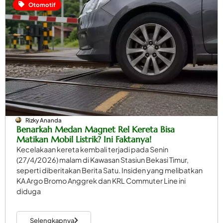
Otomotif
Rizky Ananda
Benarkah Medan Magnet Rel Kereta Bisa
Matikan Mobil Listrik? Ini Faktanya!
Kecelakaan kereta kembali terjadi pada Senin
(27/4/2026) malam di Kawasan Stasiun Bekasi Timur,
seperti diberitakan Berita Satu. Insiden yang melibatkan
KA Argo Bromo Anggrek dan KRL Commuter Line ini
diduga
Selengkapnya