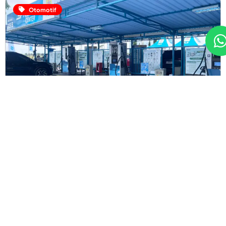
Otomotif
Fakhranfh
Libur Nataru 2025 Makin Lancar, 4.516 SPKLU EV
Disiagakan PLN
Menjelang libur Natal dan Tahun Baru (Nataru) 2025, PT
PLN (Persero) menyiagakan 4.516 Stasiun Pengisian
Kendaraan Listrik Umum (SPKLU) di berbagai wilayah
Indonesia. Langkah ini dilakukan untuk mengantisipasi
meningkatnya mobilitas