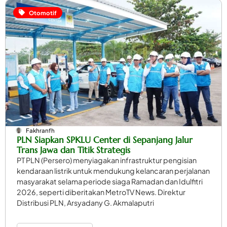
Otomotif
Fakhranfh
PLN Siapkan SPKLU Center di Sepanjang Jalur
Trans Jawa dan Titik Strategis
PT PLN (Persero) menyiagakan infrastruktur pengisian
kendaraan listrik untuk mendukung kelancaran perjalanan
masyarakat selama periode siaga Ramadan dan Idulfitri
2026, seperti diberitakan MetroTV News. Direktur
Distribusi PLN, Arsyadany G. Akmalaputri