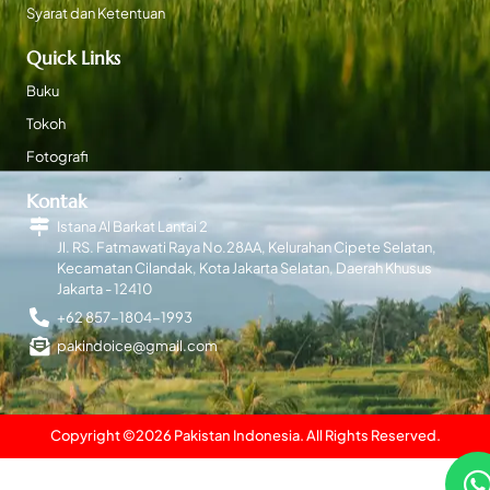
Syarat dan Ketentuan
Quick Links
Buku
Tokoh
Fotografi
Kontak
Istana Al Barkat Lantai 2
Jl. RS. Fatmawati Raya No.28AA, Kelurahan Cipete Selatan,
Kecamatan Cilandak, Kota Jakarta Selatan, Daerah Khusus
Jakarta - 12410
+62 857-1804-1993
pakindoice@gmail.com
Copyright ©
2026
Pakistan Indonesia. All Rights Reserved.