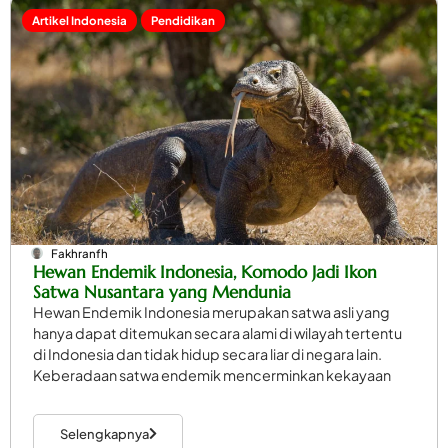
Artikel Indonesia
Pendidikan
Fakhranfh
Hewan Endemik Indonesia, Komodo Jadi Ikon
Satwa Nusantara yang Mendunia
Hewan Endemik Indonesia merupakan satwa asli yang
hanya dapat ditemukan secara alami di wilayah tertentu
di Indonesia dan tidak hidup secara liar di negara lain.
Keberadaan satwa endemik mencerminkan kekayaan
Selengkapnya