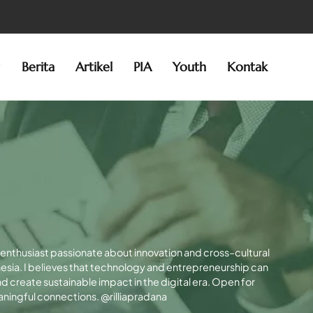
g
Berita
Artikel
PIA
Youth
Kontak
ss enthusiast passionate about innovation and cross–cultural
esia. I believes that technology and entrepreneurship can
create sustainable impact in the digital era. Open for
aningful connections. @rilliapradana