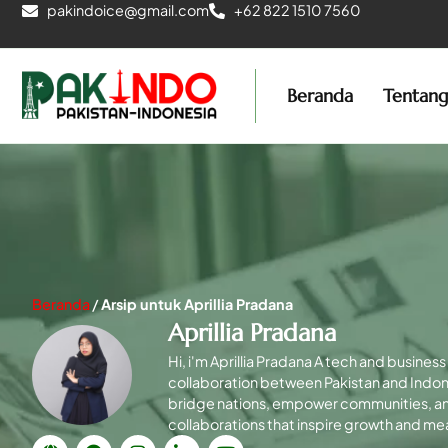
pakindoice@gmail.com
+62 822 1510 7560
Beranda
Tentan
Beranda
/
Arsip untuk Aprillia Pradana
Aprillia Pradana
Hi, i'm Aprillia Pradana A tech and busine
collaboration between Pakistan and Indon
bridge nations, empower communities, and 
collaborations that inspire growth and me