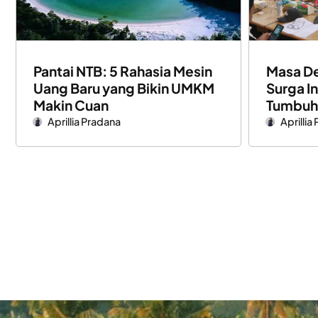
Pantai NTB: 5 Rahasia Mesin
Masa D
Uang Baru yang Bikin UMKM
Surga I
Makin Cuan
Tumbuh
Aprillia Pradana
Aprillia