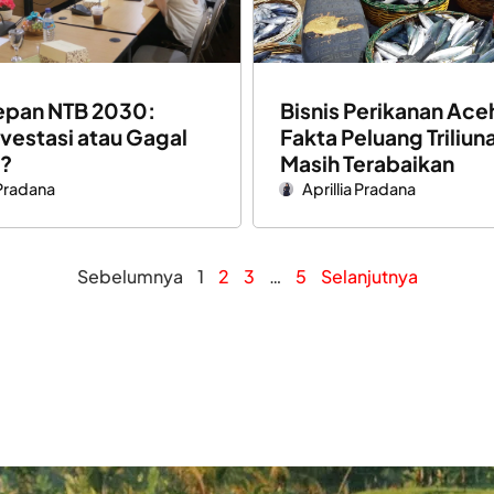
epan NTB 2030:
Bisnis Perikanan Ace
nvestasi atau Gagal
Fakta Peluang Triliun
?
Masih Terabaikan
 Pradana
Aprillia Pradana
Sebelumnya
1
2
3
…
5
Selanjutnya