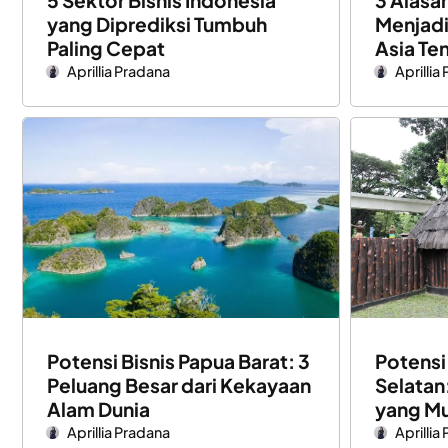
5 Sektor Bisnis Indonesia
3 Alasa
yang Diprediksi Tumbuh
Menjadi
Paling Cepat
Asia Te
Aprillia Pradana
Aprillia
Potensi Bisnis Papua Barat: 3
Potensi
Peluang Besar dari Kekayaan
Selatan
Alam Dunia
yang Mul
Aprillia Pradana
Aprillia