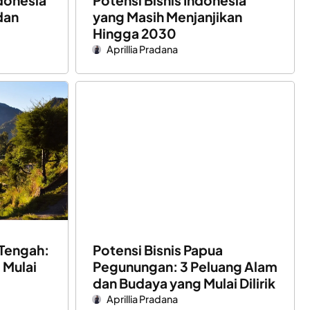
ndonesia
Potensi Bisnis Indonesia
dan
yang Masih Menjanjikan
Hingga 2030
Aprillia Pradana
 Tengah:
Potensi Bisnis Papua
 Mulai
Pegunungan: 3 Peluang Alam
dan Budaya yang Mulai Dilirik
Aprillia Pradana