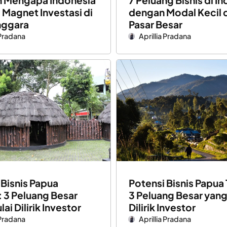
n Mengapa Indonesia
7 Peluang Bisnis di I
 Magnet Investasi di
dengan Modal Kecil 
nggara
Pasar Besar
 Pradana
Aprillia Pradana
 Bisnis Papua
Potensi Bisnis Papua
: 3 Peluang Besar
3 Peluang Besar yang
ai Dilirik Investor
Dilirik Investor
 Pradana
Aprillia Pradana