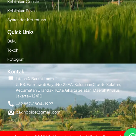
Kebijakan Cookie
Kebijakan Privasi
Syarat dan Ketentuan
Quick Links
Buku
Tokoh
Fotografi
Kontak
Istana Al Barkat Lantai 2
Jl. RS. Fatmawati Raya No.28AA, Kelurahan Cipete Selatan,
Kecamatan Cilandak, Kota Jakarta Selatan, Daerah Khusus
Jakarta - 12410
+62 857-1804-1993
pakindoice@gmail.com