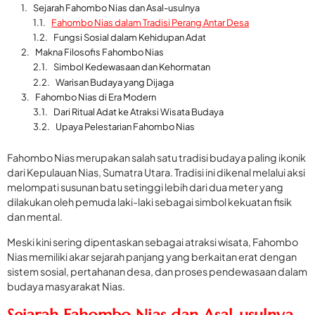
Sejarah Fahombo Nias dan Asal-usulnya
Fahombo Nias dalam Tradisi Perang Antar Desa
Fungsi Sosial dalam Kehidupan Adat
Makna Filosofis Fahombo Nias
Simbol Kedewasaan dan Kehormatan
Warisan Budaya yang Dijaga
Fahombo Nias di Era Modern
Dari Ritual Adat ke Atraksi Wisata Budaya
Upaya Pelestarian Fahombo Nias
Fahombo Nias merupakan salah satu tradisi budaya paling ikonik
dari Kepulauan Nias, Sumatra Utara. Tradisi ini dikenal melalui aksi
melompati susunan batu setinggi lebih dari dua meter yang
dilakukan oleh pemuda laki-laki sebagai simbol kekuatan fisik
dan mental.
Meski kini sering dipentaskan sebagai atraksi wisata, Fahombo
Nias memiliki akar sejarah panjang yang berkaitan erat dengan
sistem sosial, pertahanan desa, dan proses pendewasaan dalam
budaya masyarakat Nias.