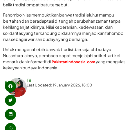
balik tradisi lompat batu tersebut.
Fahombo Nias membuktikan bahwa tradisi leluhur mampu
bertahan dan beradaptasi di tengah perubahan zaman tanpa
kehilangan jati dirinya. Nilai keberanian, kedewasaan, dan
solidaritas yang terkandung di dalamnya menjadikan fahombo
nias sebagai warisan budaya yang berharga.
Untuk mengenal lebih banyak tradisi dan sejarah budaya
Nusantara lainnya, pembaca dapat menjelajahi artikel-artikel
menarik dan informatif di
yang mengulas
PakistanIndonesia.com
kekayaan budaya Indonesia.
Tri
Bagikan:
Last Updated: 19 January 2026, 18:00