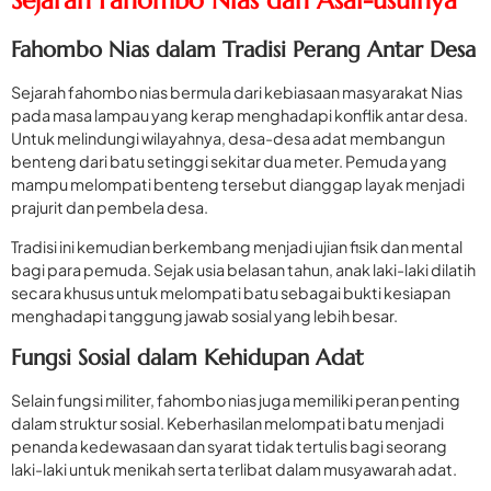
Sejarah Fahombo Nias dan Asal-usulnya
Fahombo Nias dalam Tradisi Perang Antar Desa
Sejarah fahombo nias bermula dari kebiasaan masyarakat Nias
pada masa lampau yang kerap menghadapi konflik antar desa.
Untuk melindungi wilayahnya, desa-desa adat membangun
benteng dari batu setinggi sekitar dua meter. Pemuda yang
mampu melompati benteng tersebut dianggap layak menjadi
prajurit dan pembela desa.
Tradisi ini kemudian berkembang menjadi ujian fisik dan mental
bagi para pemuda. Sejak usia belasan tahun, anak laki-laki dilatih
secara khusus untuk melompati batu sebagai bukti kesiapan
menghadapi tanggung jawab sosial yang lebih besar.
Fungsi Sosial dalam Kehidupan Adat
Selain fungsi militer, fahombo nias juga memiliki peran penting
dalam struktur sosial. Keberhasilan melompati batu menjadi
penanda kedewasaan dan syarat tidak tertulis bagi seorang
laki-laki untuk menikah serta terlibat dalam musyawarah adat.