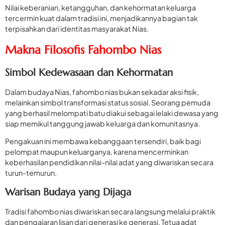
Nilai keberanian, ketangguhan, dan kehormatan keluarga
tercermin kuat dalam tradisi ini, menjadikannya bagian tak
terpisahkan dari identitas masyarakat Nias.
Makna Filosofis Fahombo Nias
Simbol Kedewasaan dan Kehormatan
Dalam budaya Nias, fahombo nias bukan sekadar aksi fisik,
melainkan simbol transformasi status sosial. Seorang pemuda
yang berhasil melompati batu diakui sebagai lelaki dewasa yang
siap memikul tanggung jawab keluarga dan komunitasnya.
Pengakuan ini membawa kebanggaan tersendiri, baik bagi
pelompat maupun keluarganya, karena mencerminkan
keberhasilan pendidikan nilai-nilai adat yang diwariskan secara
turun-temurun.
Warisan Budaya yang Dijaga
Tradisi fahombo nias diwariskan secara langsung melalui praktik
dan pengajaran lisan dari generasi ke generasi. Tetua adat