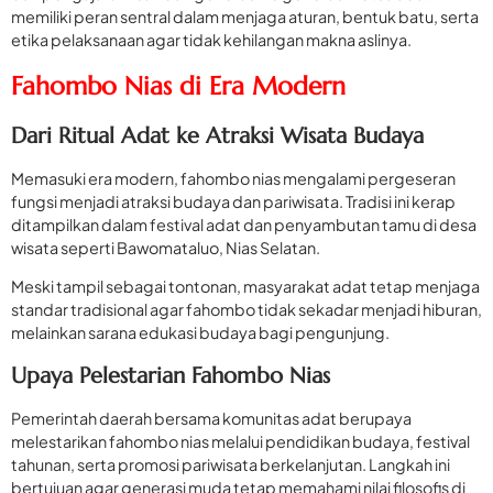
memiliki peran sentral dalam menjaga aturan, bentuk batu, serta
etika pelaksanaan agar tidak kehilangan makna aslinya.
Fahombo Nias di Era Modern
Dari Ritual Adat ke Atraksi Wisata Budaya
Memasuki era modern, fahombo nias mengalami pergeseran
fungsi menjadi atraksi budaya dan pariwisata. Tradisi ini kerap
ditampilkan dalam festival adat dan penyambutan tamu di desa
wisata seperti Bawomataluo, Nias Selatan.
Meski tampil sebagai tontonan, masyarakat adat tetap menjaga
standar tradisional agar fahombo tidak sekadar menjadi hiburan,
melainkan sarana edukasi budaya bagi pengunjung.
Upaya Pelestarian Fahombo Nias
Pemerintah daerah bersama komunitas adat berupaya
melestarikan fahombo nias melalui pendidikan budaya, festival
tahunan, serta promosi pariwisata berkelanjutan. Langkah ini
bertujuan agar generasi muda tetap memahami nilai filosofis di