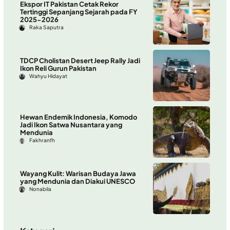
Ekspor IT Pakistan Cetak Rekor
Tertinggi Sepanjang Sejarah pada FY
2025-2026
Raka Saputra
TDCP Cholistan Desert Jeep Rally Jadi
Ikon Reli Gurun Pakistan
Wahyu Hidayat
Hewan Endemik Indonesia, Komodo
Jadi Ikon Satwa Nusantara yang
Mendunia
Fakhranfh
Wayang Kulit: Warisan Budaya Jawa
yang Mendunia dan Diakui UNESCO
Nonabila