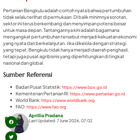
Pertanian Bengkulu adalah contoh nyata bahwa pertumbuhan
tidak selalu terlihat di permukaan. Di balik minimnya sorotan,
sektor ini terus berkembang dan menyimpan potensi besar
untuk masa depan. Tantangannya kini adalah bagaimana
mengangkat pertumbuhan tersebut menjadi kekuatan ekonomi
yang nyata dan berkelanjutan. Jika dikelola dengan strategi
yang tepat, Bengkulu tidak hanya menjadi daerah penghasil,
tetapi juga pusat agribisnis yang diperhitungkan di tingkat
nasional dan global.
Sumber Referensi
Badan Pusat Statistik:
https://www.bps.go.id
Kementerian Pertanian RI:
https://www.pertanian.go.id
World Bank:
https://www.worldbank.org
FAO:
https://www.fao.org
Aprillia Pradana
Bagikan:
Last Updated: 7 June 2026, 07:02