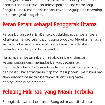
populasi dan industri dunia. Ini menjadi peluang besar bagi
Bengkulu untuk memperkuat posisinya sebagai pemain penting
di sektor agribisnis global.
Peran Petani sebagai Penggerak Utama
Pertumbuhan pertanian Bengkulu tidak lepas dari peran petani
lokal yang menjadi tulang punggung produksi. Mereka menjaga
keberlanjutan sektor ini melalui kerja keras dan adaptasi
terhadap kondisi yang terus berubah.
Namun peran besar ini belum selalu diimbangi dengan
kesejahteraan yang memadai. Banyak petani masih
menghadapi keterbatasan akses terhadap teknologi, modal,
dan pasar. Jika tantangan ini dapat diatasi, potensi pertumbuhan
akan semakin besar dan berdampak langsung pada
peningkatan kesejahteraan.
Peluang Hilirisasi yang Masih Terbuka
Sebagian besar hasil pertanian Bengkulu masih dijual dalam