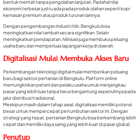
bentuk mentah tanpa pengolahan lanjutan. Padahal nilai
ekonomi terbesar justru ada pada produk olahan seperti kopi
kemasan premium atau produk turunan lainnya.
Dengan pengembangan industri hilir, Bengkulu bisa
meningkatkan nilai tambah secara signifikan. Selain
meningkatkan pendapatan, hilirisasi juga membuka peluang
usaha baru dan memperluas lapangan kerja di daerah.
Digitalisasi Mulai Membuka Akses Baru
Perkembangan teknologi digital mulai memberikan peluang
baru bagi sektor pertanian di Bengkulu. Platform online
memungkinkan petani dan pelaku usaha untuk menjangkau
pasar yang lebih luas tanpa harus bergantung sepenuhnya pada
jalur distribusi tradisional.
Meskipun masih dalam tahap awal, digitalisasi memiliki potensi
besar untuk mempercepat pertumbuhan sektor ini. Dengan
strategi yang tepat, pertanian Bengkulu bisa berkembang lebih
cepat dan memiliki daya saing yang lebih kuat di pasar global.
Penutup