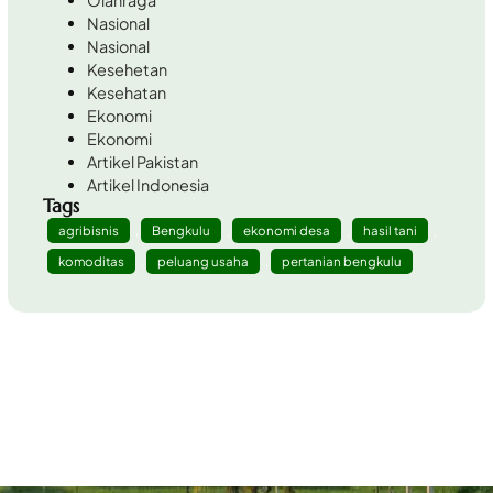
Olahraga
Nasional
Nasional
Kesehetan
Kesehatan
Ekonomi
Ekonomi
Artikel Pakistan
Artikel Indonesia
Tags
agribisnis
,
Bengkulu
,
ekonomi desa
,
hasil tani
,
komoditas
,
peluang usaha
,
pertanian bengkulu