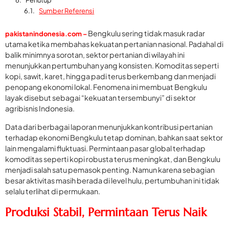
Penutup
Sumber Referensi
Bengkulu sering tidak masuk radar
pakistanindonesia.com –
utama ketika membahas kekuatan pertanian nasional. Padahal di
balik minimnya sorotan, sektor pertanian di wilayah ini
menunjukkan pertumbuhan yang konsisten. Komoditas seperti
kopi, sawit, karet, hingga padi terus berkembang dan menjadi
penopang ekonomi lokal. Fenomena ini membuat Bengkulu
layak disebut sebagai “kekuatan tersembunyi” di sektor
agribisnis Indonesia.
Data dari berbagai laporan menunjukkan kontribusi pertanian
terhadap ekonomi Bengkulu tetap dominan, bahkan saat sektor
lain mengalami fluktuasi. Permintaan pasar global terhadap
komoditas seperti kopi robusta terus meningkat, dan Bengkulu
menjadi salah satu pemasok penting. Namun karena sebagian
besar aktivitas masih berada di level hulu, pertumbuhan ini tidak
selalu terlihat di permukaan.
Produksi Stabil, Permintaan Terus Naik