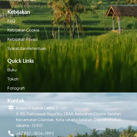
Kebijakan
FAQ
Kebijakan Cookie
Kebijakan Privasi
Syarat dan Ketentuan
Quick Links
Buku
Tokoh
Fotografi
Kontak
Istana Al Barkat Lantai 2
Jl. RS. Fatmawati Raya No.28AA, Kelurahan Cipete Selatan,
Kecamatan Cilandak, Kota Jakarta Selatan, Daerah Khusus
Jakarta - 12410
+62 857-1804-1993