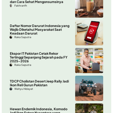
dan Cara Sehat Mengonsumsinya
Fakhranfh
Daftar Nomor Darurat Indonesia yang
Wajib Diketahui Masyarakat Saat
Keadaan Darurat
Raka Saputra
Ekspor IT Pakistan Cetak Rekor
Tertinggi Sepanjang Sejarah pada FY
2025-2026
Raka Saputra
TDCP Cholistan Desert Jeep Rally Jadi
Ikon Reli Gurun Pakistan
Wahyu Hidayat
Hewan Endemik Indonesia, Komodo
Jadi Ikon Satwa Nusantara yang