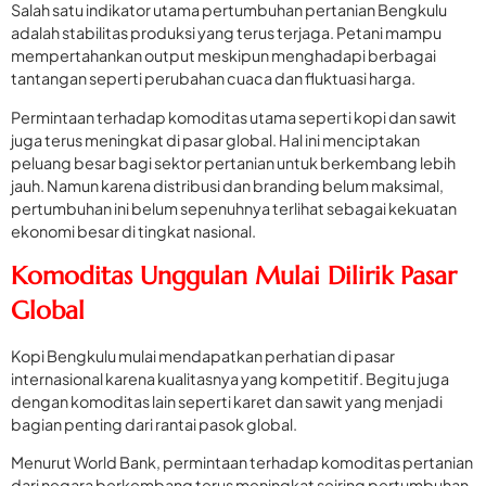
Salah satu indikator utama pertumbuhan pertanian Bengkulu
adalah stabilitas produksi yang terus terjaga. Petani mampu
mempertahankan output meskipun menghadapi berbagai
tantangan seperti perubahan cuaca dan fluktuasi harga.
Permintaan terhadap komoditas utama seperti kopi dan sawit
juga terus meningkat di pasar global. Hal ini menciptakan
peluang besar bagi sektor pertanian untuk berkembang lebih
jauh. Namun karena distribusi dan branding belum maksimal,
pertumbuhan ini belum sepenuhnya terlihat sebagai kekuatan
ekonomi besar di tingkat nasional.
Komoditas Unggulan Mulai Dilirik Pasar
Global
Kopi Bengkulu mulai mendapatkan perhatian di pasar
internasional karena kualitasnya yang kompetitif. Begitu juga
dengan komoditas lain seperti karet dan sawit yang menjadi
bagian penting dari rantai pasok global.
Menurut World Bank, permintaan terhadap komoditas pertanian
dari negara berkembang terus meningkat seiring pertumbuhan