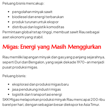
Peluang bisnis mencakup:
pengolahan minyak sawit
biodiesel dan energi terbarukan
produk turunan untuk ekspor
distribusi dan logistik komoditas
Permintaan global tetap tinggi, membuat sawit Riau sebagai
aset ekonomi yang stabil.
Migas: Energi yang Masih Menggiurkan
Riau memiliki lapangan minyak dan gas yang panjang sejarahnya,
seperti Duri dan Bengalon, yang sejak dekade 1970-an menjadi
pusat produksi migas.
Peluang bisnis:
eksplorasi dan produksi migas baru
jasa pendukung industri migas
logistik dan transportasi energi
SKK Migas melaporkan produksi minyak Riau mencapai 200 ribu
barel per hari, dengan sebagian besar diekspor ke Asia Timur.