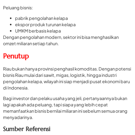
Peluang bisnis:
pabrik pengolahan kelapa
ekspor produk turunan kelapa
UMKM berbasis kelapa
Dengan pengolahan modern, sektor ini bisa menghasilkan
omzet miliaran setiap tahun.
Penutup
Riau bukan hanya provinsi penghasil komoditas. Dengan potensi
bisnis Riau mulai dari sawit, migas, logistik, hingga industri
pengolahan kelapa, wilayah ini siap menjadi pusat ekonomi baru
di Indonesia.
Bagi investor dan pelaku usaha yang jeli, pertanyaannya bukan
lagi apakah ada peluang, tapi siapa yang lebih cepat
memanfaatkan bisnis bernilai miliaran ini sebelum semua orang
menyadarinya.
Sumber Referensi