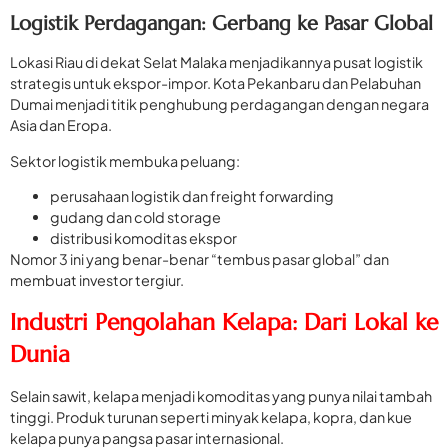
Logistik Perdagangan: Gerbang ke Pasar Global
Lokasi Riau di dekat Selat Malaka menjadikannya pusat logistik
strategis untuk ekspor-impor. Kota Pekanbaru dan Pelabuhan
Dumai menjadi titik penghubung perdagangan dengan negara
Asia dan Eropa.
Sektor logistik membuka peluang:
perusahaan logistik dan freight forwarding
gudang dan cold storage
distribusi komoditas ekspor
Nomor 3 ini yang benar-benar “tembus pasar global” dan
membuat investor tergiur.
Industri Pengolahan Kelapa: Dari Lokal ke
Dunia
Selain sawit, kelapa menjadi komoditas yang punya nilai tambah
tinggi. Produk turunan seperti minyak kelapa, kopra, dan kue
kelapa punya pangsa pasar internasional.