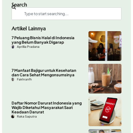
Search
Artikel Lainnya
7 Peluang Bisnis Halal di Indonesia
yang Belum Banyak Digarap
Aprillia Pradana
7 Manfaat Bajigur untuk Kesehatan
dan Cara Sehat Mengonsumsinya
Fakhranfh
Daftar Nomor Darurat Indonesia yang
Wajib Diketahui Masyarakat Saat
Keadaan Darurat
Raka Saputra