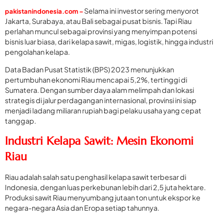
Selama ini investor sering menyorot
pakistanindonesia.com –
Jakarta, Surabaya, atau Bali sebagai pusat bisnis. Tapi Riau
perlahan muncul sebagai provinsi yang menyimpan potensi
bisnis luar biasa, dari kelapa sawit, migas, logistik, hingga industri
pengolahan kelapa.
Data Badan Pusat Statistik (BPS) 2023 menunjukkan
pertumbuhan ekonomi Riau mencapai 5,2%, tertinggi di
Sumatera. Dengan sumber daya alam melimpah dan lokasi
strategis di jalur perdagangan internasional, provinsi ini siap
menjadi ladang miliaran rupiah bagi pelaku usaha yang cepat
tanggap.
Industri Kelapa Sawit: Mesin Ekonomi
Riau
Riau adalah salah satu penghasil kelapa sawit terbesar di
Indonesia, dengan luas perkebunan lebih dari 2,5 juta hektare.
Produksi sawit Riau menyumbang jutaan ton untuk ekspor ke
negara-negara Asia dan Eropa setiap tahunnya.