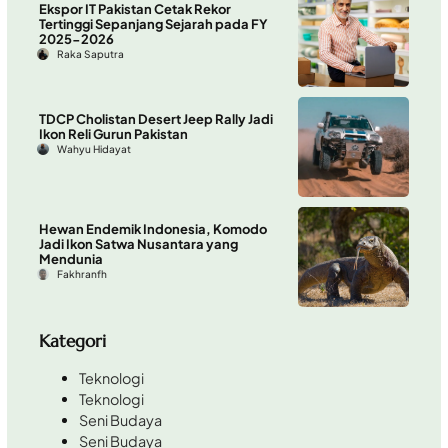
Ekspor IT Pakistan Cetak Rekor
Tertinggi Sepanjang Sejarah pada FY
2025-2026
Raka Saputra
TDCP Cholistan Desert Jeep Rally Jadi
Ikon Reli Gurun Pakistan
Wahyu Hidayat
Hewan Endemik Indonesia, Komodo
Jadi Ikon Satwa Nusantara yang
Mendunia
Fakhranfh
Kategori
Teknologi
Teknologi
Seni Budaya
Seni Budaya