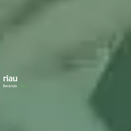
riau
/
riau
Beranda