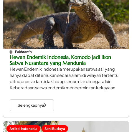
Fakhranfh
Hewan Endemik Indonesia, Komodo Jadi Ikon
Satwa Nusantara yang Mendunia
Hewan Endemik Indonesia merupakan satwa asli yang
hanya dapat ditemukan secara alami di wilayah tertentu
di Indonesia dan tidak hidup secara liar di negara lain.
Keberadaan satwa endemik mencerminkan kekayaan
Selengkapnya
Artikel Indonesia
Seni Budaya