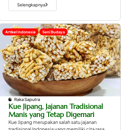
Selengkapnya
Artikel Indonesia
Seni Budaya
Raka Saputra
Kue Jipang, Jajanan Tradisional
Manis yang Tetap Digemari
Kue Jipang merupakan salah satu jajanan
tradisional Indonesia yang memiliki cita rasa