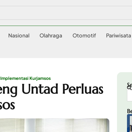
Nasional
Olahraga
Otomotif
Pariwisata
 Implementasi Kurjamsos
ng Untad Perluas
S
sos
B