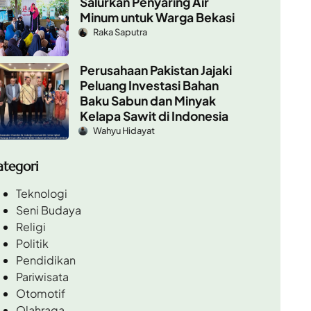
Salurkan Penyaring Air
Minum untuk Warga Bekasi
Raka Saputra
Perusahaan Pakistan Jajaki
Peluang Investasi Bahan
Baku Sabun dan Minyak
Kelapa Sawit di Indonesia
Wahyu Hidayat
ategori
Teknologi
Seni Budaya
Religi
Politik
Pendidikan
Pariwisata
Otomotif
Olahraga