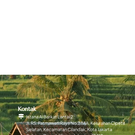
Kontak
Istana Al Barkat Lantai 2
Jl. RS. Fatmawati Raya No.28AA, Kelurahan Cipete
Selatan, Kecamatan Cilandak, Kota Jakarta