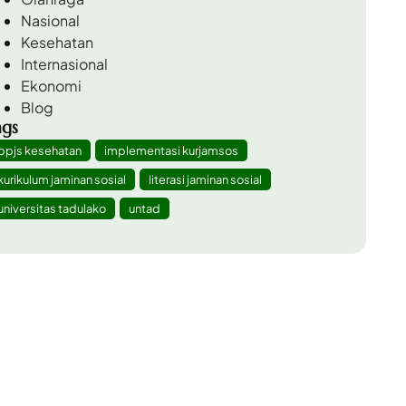
Nasional
Kesehatan
Internasional
Ekonomi
Blog
ags
bpjs kesehatan
implementasi kurjamsos
kurikulum jaminan sosial
literasi jaminan sosial
universitas tadulako
untad