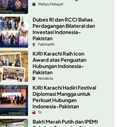
Wahyu Hidayat
Dubes RI dan RCCI Bahas
Perdagangan Bilateral dan
Investasi Indonesia-
Pakistan
Fakhranfh
KJRI Karachi Raih Icon
Award atas Penguatan
Hubungan Indonesia-
Pakistan
Nonabila
KJRI Karachi Hadiri Festival
Diplomasi Mangga untuk
Perkuat Hubungan
Indonesia-Pakistan
Tri
Bakti Merah Putih dan IPEMI