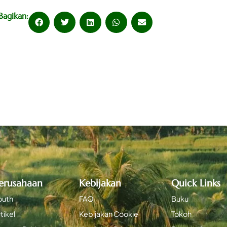
Bagikan:
erusahaan
Kebijakan
Quick Links
outh
FAQ
Buku
tikel
Kebijakan Cookie
Tokoh