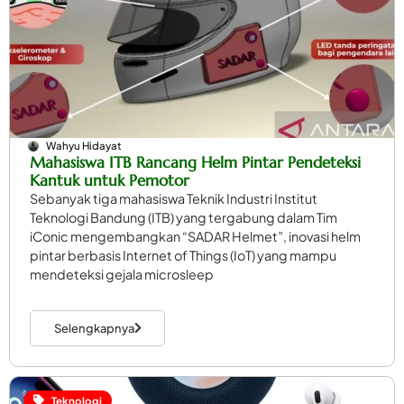
Wahyu Hidayat
Mahasiswa ITB Rancang Helm Pintar Pendeteksi
Kantuk untuk Pemotor
Sebanyak tiga mahasiswa Teknik Industri Institut
Teknologi Bandung (ITB) yang tergabung dalam Tim
iConic mengembangkan “SADAR Helmet”, inovasi helm
pintar berbasis Internet of Things (IoT) yang mampu
mendeteksi gejala microsleep
Selengkapnya
Teknologi