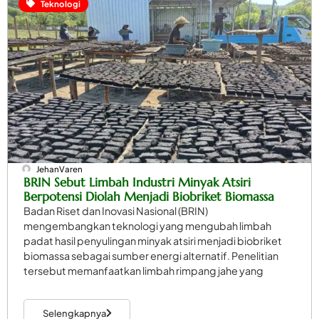
Teknologi
JehanVaren
BRIN Sebut Limbah Industri Minyak Atsiri
Berpotensi Diolah Menjadi Biobriket Biomassa
Badan Riset dan Inovasi Nasional (BRIN)
mengembangkan teknologi yang mengubah limbah
padat hasil penyulingan minyak atsiri menjadi biobriket
biomassa sebagai sumber energi alternatif. Penelitian
tersebut memanfaatkan limbah rimpang jahe yang
Selengkapnya