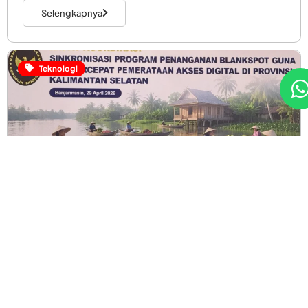
Selengkapnya
Teknologi
Rizky Ananda
Kemkomdigi Kejar 98 Persen Populasi, Atasi Blank
Spot pada 2029
Kementerian Komunikasi dan Digital (Kemkomdigi)
menargetkan perluasan cakupan layanan telekomunikasi
hingga 98 persen populasi pada 2029. Target ini