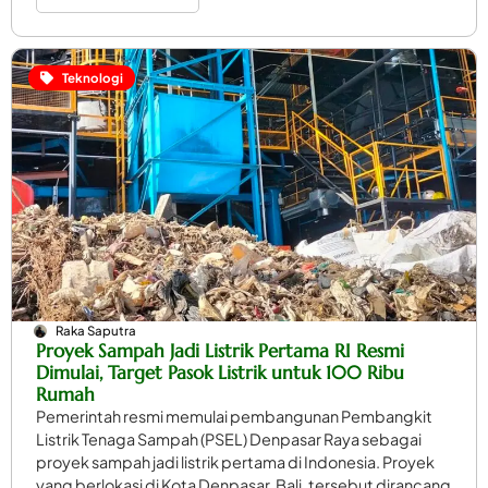
Teknologi
Raka Saputra
Proyek Sampah Jadi Listrik Pertama RI Resmi
Dimulai, Target Pasok Listrik untuk 100 Ribu
Rumah
Pemerintah resmi memulai pembangunan Pembangkit
Listrik Tenaga Sampah (PSEL) Denpasar Raya sebagai
proyek sampah jadi listrik pertama di Indonesia. Proyek
yang berlokasi di Kota Denpasar, Bali, tersebut dirancang