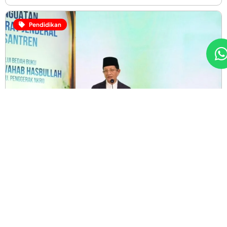
Pendidikan
Tri
Menag: Pesantren Harus Cetak Pemimpin
Berkapasitas Manajerial Andal
Menteri Agama (Menag) Nasaruddin Umar menegaskan
pesantren harus mampu melahirkan generasi yang tidak
hanya unggul dalam kepemimpinan, tetapi juga memiliki
kapasitas manajerial yang kuat untuk menjawab
tantangan zaman, seperti diberitakan