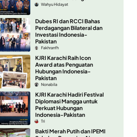
Wahyu Hidayat
Dubes RI dan RCCI Bahas
Perdagangan Bilateral dan
Investasi Indonesia-
Pakistan
Fakhranfh
KJRI Karachi Raih Icon
Award atas Penguatan
Hubungan Indonesia-
Pakistan
Nonabila
KJRI Karachi Hadiri Festival
Diplomasi Mangga untuk
Perkuat Hubungan
Indonesia-Pakistan
Tri
Bakti Merah Putih dan IPEMI