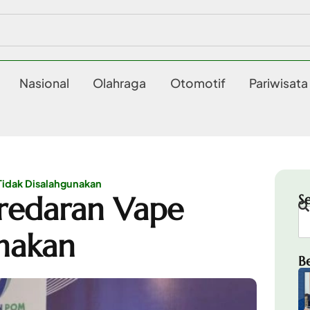
Nasional
Olahraga
Otomotif
Pariwisata
Tidak Disalahgunakan
redaran Vape
S
nakan
B