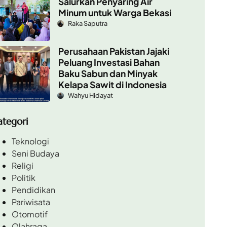
Salurkan Penyaring Air
Minum untuk Warga Bekasi
Raka Saputra
Perusahaan Pakistan Jajaki
Peluang Investasi Bahan
Baku Sabun dan Minyak
Kelapa Sawit di Indonesia
Wahyu Hidayat
ategori
Teknologi
Seni Budaya
Religi
Politik
Pendidikan
Pariwisata
Otomotif
Olahraga