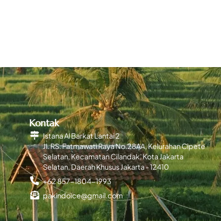
Kontak
Istana Al Barkat Lantai 2
Jl. RS. Fatmawati Raya No.28AA, Kelurahan Cipete
Selatan, Kecamatan Cilandak, Kota Jakarta
Selatan, Daerah Khusus Jakarta - 12410
+62 857-1804-1993
pakindoice@gmail.com