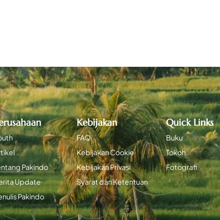
erusahaan
Kebijakan
Quick Links
outh
FAQ
Buku
tikel
Kebijakan Cookie
Tokoh
entang Pakindo
Kebijakan Privasi
Fotografi
erita Update
Syarat dan Ketentuan
enulis Pakindo