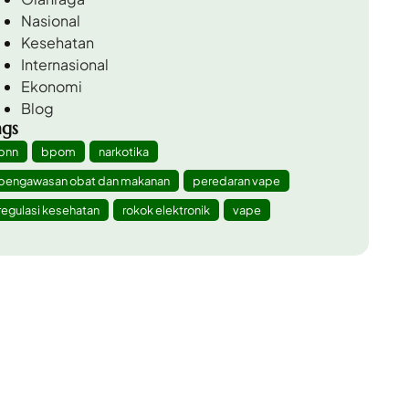
Nasional
Kesehatan
Internasional
Ekonomi
Blog
ags
bnn
bpom
narkotika
pengawasan obat dan makanan
peredaran vape
regulasi kesehatan
rokok elektronik
vape