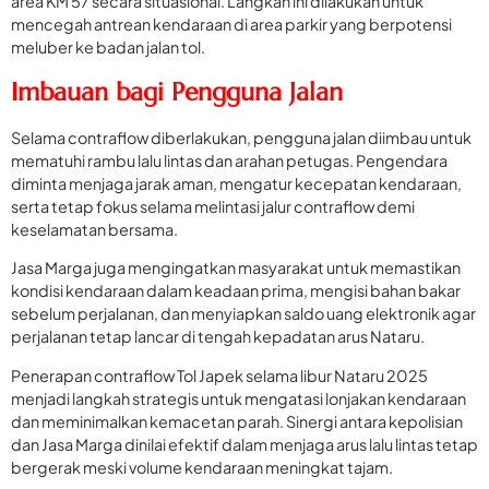
area KM 57 secara situasional. Langkah ini dilakukan untuk
mencegah antrean kendaraan di area parkir yang berpotensi
meluber ke badan jalan tol.
Imbauan bagi Pengguna Jalan
Selama contraflow diberlakukan, pengguna jalan diimbau untuk
mematuhi rambu lalu lintas dan arahan petugas. Pengendara
diminta menjaga jarak aman, mengatur kecepatan kendaraan,
serta tetap fokus selama melintasi jalur contraflow demi
keselamatan bersama.
Jasa Marga juga mengingatkan masyarakat untuk memastikan
kondisi kendaraan dalam keadaan prima, mengisi bahan bakar
sebelum perjalanan, dan menyiapkan saldo uang elektronik agar
perjalanan tetap lancar di tengah kepadatan arus Nataru.
Penerapan contraflow Tol Japek selama libur Nataru 2025
menjadi langkah strategis untuk mengatasi lonjakan kendaraan
dan meminimalkan kemacetan parah. Sinergi antara kepolisian
dan Jasa Marga dinilai efektif dalam menjaga arus lalu lintas tetap
bergerak meski volume kendaraan meningkat tajam.