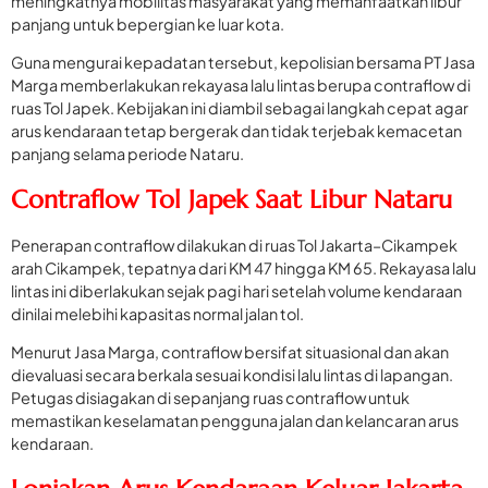
meningkatnya mobilitas masyarakat yang memanfaatkan libur
panjang untuk bepergian ke luar kota.
Guna mengurai kepadatan tersebut, kepolisian bersama PT Jasa
Marga memberlakukan rekayasa lalu lintas berupa contraflow di
ruas Tol Japek. Kebijakan ini diambil sebagai langkah cepat agar
arus kendaraan tetap bergerak dan tidak terjebak kemacetan
panjang selama periode Nataru.
Contraflow Tol Japek Saat Libur Nataru
Penerapan contraflow dilakukan di ruas Tol Jakarta–Cikampek
arah Cikampek, tepatnya dari KM 47 hingga KM 65. Rekayasa lalu
lintas ini diberlakukan sejak pagi hari setelah volume kendaraan
dinilai melebihi kapasitas normal jalan tol.
Menurut Jasa Marga, contraflow bersifat situasional dan akan
dievaluasi secara berkala sesuai kondisi lalu lintas di lapangan.
Petugas disiagakan di sepanjang ruas contraflow untuk
memastikan keselamatan pengguna jalan dan kelancaran arus
kendaraan.