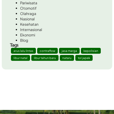
Pariwisata
Otomotif
Olahraga
Nasional
Kesehatan
Internasional
Ekonomi
Blog
Tags
arus lalu lintas
contraflow
jasa marga
kepolisian
libur natal
libur tahun baru
nataru
tol japek