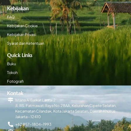
Kebijakan
FAQ
Kebijakan Cookie
Kebijakan Privasi
Syarat dan Ketentuan
Quick Links
Buku
Tokoh
Fotografi
Kontak
Istana Al Barkat Lantai 2
Jl. RS. Fatmawati Raya No.28AA, Kelurahan Cipete Selatan,
Kecamatan Cilandak, Kota Jakarta Selatan, Daerah Khusus
Jakarta - 12410
+62 857-1804-1993