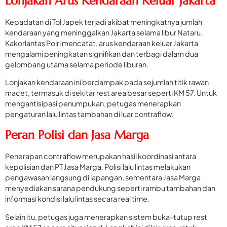
Lonjakan Arus Kendaraan Keluar Jakarta
Kepadatan di Tol Japek terjadi akibat meningkatnya jumlah
kendaraan yang meninggalkan Jakarta selama libur Nataru.
Kakorlantas Polri mencatat, arus kendaraan keluar Jakarta
mengalami peningkatan signifikan dan terbagi dalam dua
gelombang utama selama periode liburan.
Lonjakan kendaraan ini berdampak pada sejumlah titik rawan
macet, termasuk di sekitar rest area besar seperti KM 57. Untuk
mengantisipasi penumpukan, petugas menerapkan
pengaturan lalu lintas tambahan di luar contraflow.
Peran Polisi dan Jasa Marga
Penerapan contraflow merupakan hasil koordinasi antara
kepolisian dan PT Jasa Marga. Polisi lalu lintas melakukan
pengawasan langsung di lapangan, sementara Jasa Marga
menyediakan sarana pendukung seperti rambu tambahan dan
informasi kondisi lalu lintas secara real time.
Selain itu, petugas juga menerapkan sistem buka-tutup rest