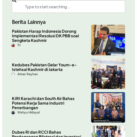
Berita Lainnya
Pakistan Harap Indonesia Dorong
Implementasi Resolusi DK PBB soal
Sengketa Kashmir
Tri
Kedubes Pakistan Gelar Youm-e-
Istehsal Kashmir di Jakarta
Almer Reyhan
KJRI Karachi dan South Air Bahas
Potensi Kerja Sama Industri
Penerbangan
Wahyu Hidayat
Dubes RI dan RCCI Bahas
Perdagangan Bilateral dan Investasi