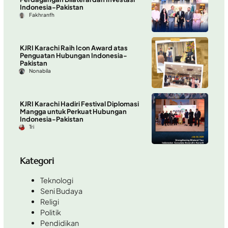
Indonesia-Pakistan
Fakhranfh
KJRI Karachi Raih Icon Award atas
Penguatan Hubungan Indonesia-
Pakistan
Nonabila
KJRI Karachi Hadiri Festival Diplomasi
Mangga untuk Perkuat Hubungan
Indonesia-Pakistan
Tri
Kategori
Teknologi
Seni Budaya
Religi
Politik
Pendidikan