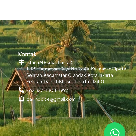
Kontak
Istana Al Barkat Lantai 2
Jl. RS. Fatmawati Raya No.28AA, Kelurahan Cipete
Selatan, Kecamatan Cilandak, Kota Jakarta
Selatan, Daerah Khusus Jakarta - 12410
+62 857-1804-1993
pakindoice@gmail.com