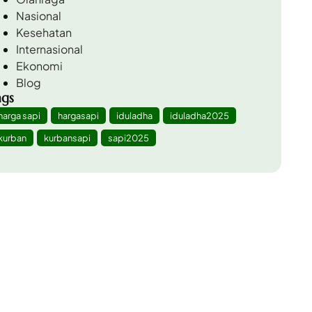
Nasional
Kesehatan
Internasional
Ekonomi
Blog
ags
harga sapi
hargasapi
iduladha
iduladha2025
kurban
kurbansapi
sapi2025