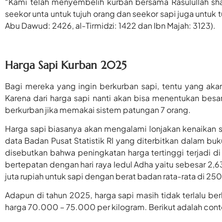
“Kami telah menyembelih kurban bersama Rasulullah shal
seekor unta untuk tujuh orang dan seekor sapi juga untuk t
Abu Dawud: 2426, al-Tirmidzi: 1422 dan Ibn Majah: 3123).
Harga Sapi Kurban 2025
Bagi mereka yang ingin berkurban sapi, tentu yang akan 
Karena dari harga sapi nanti akan bisa menentukan bes
berkurban jika memakai sistem patungan 7 orang.
Harga sapi biasanya akan mengalami lonjakan kenaikan 
data Badan Pusat Statistik RI yang diterbitkan dalam b
disebutkan bahwa peningkatan harga tertinggi terjadi di
bertepatan dengan hari raya Iedul Adha yaitu sebesar 2,63
juta rupiah untuk sapi dengan berat badan rata-rata di 250
Adapun di tahun 2025, harga sapi masih tidak terlalu be
harga 70.000 – 75.000 per kilogram. Berikut adalah cont