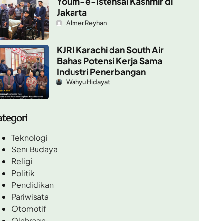
Youm-e-Istehsal Kashmir di
Jakarta
Almer Reyhan
KJRI Karachi dan South Air
Bahas Potensi Kerja Sama
Industri Penerbangan
Wahyu Hidayat
ategori
Teknologi
Seni Budaya
Religi
Politik
Pendidikan
Pariwisata
Otomotif
Olahraga