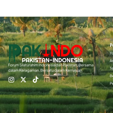
P
Y
Ar
Forum Silaturahim Indonesia dan Pakistan. Bersama
T
dalam Keragaman, Bersatu dalam Kemajuan.
B
P