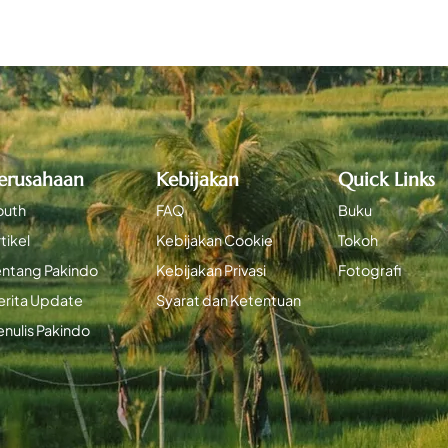
erusahaan
Kebijakan
Quick Links
outh
FAQ
Buku
tikel
Kebijakan Cookie
Tokoh
entang Pakindo
Kebijakan Privasi
Fotografi
erita Update
Syarat dan Ketentuan
enulis Pakindo