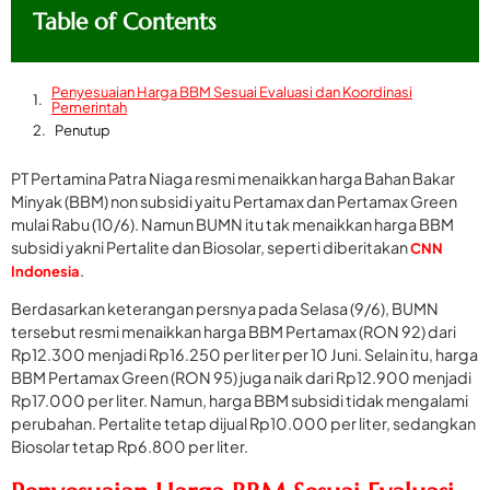
Table of Contents
Penyesuaian Harga BBM Sesuai Evaluasi dan Koordinasi
Pemerintah
Penutup
PT Pertamina Patra Niaga resmi menaikkan harga Bahan Bakar
Minyak (BBM) non subsidi yaitu Pertamax dan Pertamax Green
mulai Rabu (10/6). Namun BUMN itu tak menaikkan harga BBM
subsidi yakni Pertalite dan Biosolar, seperti diberitakan
CNN
.
Indonesia
Berdasarkan keterangan persnya pada Selasa (9/6), BUMN
tersebut resmi menaikkan harga BBM Pertamax (RON 92) dari
Rp12.300 menjadi Rp16.250 per liter per 10 Juni. Selain itu, harga
BBM Pertamax Green (RON 95) juga naik dari Rp12.900 menjadi
Rp17.000 per liter. Namun, harga BBM subsidi tidak mengalami
perubahan. Pertalite tetap dijual Rp10.000 per liter, sedangkan
Biosolar tetap Rp6.800 per liter.