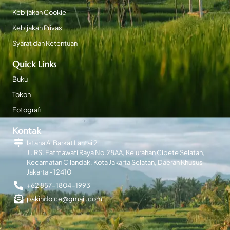
Kebijakan Cookie
Kebijakan Privasi
Syarat dan Ketentuan
Quick Links
Buku
Tokoh
Fotografi
Kontak
Istana Al Barkat Lantai 2
Jl. RS. Fatmawati Raya No.28AA, Kelurahan Cipete Selatan,
Kecamatan Cilandak, Kota Jakarta Selatan, Daerah Khusus
Jakarta - 12410
+62 857-1804-1993
pakindoice@gmail.com