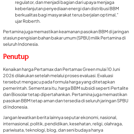
regulator, dan menjadi bagian dari upaya menjaga
keberlanjutan penyediaan energi dan distribusi BBM
berkualitas bagi masyarakat terus berjalan optimal,”
ujar Roberth.
Pertamina juga memastikan keamanan pasokan BBM di jaringan
stasiun pengisian bahan bakar umum (SPBU) milik Pertamina di
seluruh Indonesia.
Penutup
Kenaikan harga Pertamax dan Pertamax Green mulai 10 Juni
2026 dilakukan setelah melalui proses evaluasi. Evaluasi
tersebut mengacu pada formula harga yang ditetapkan
pemerintah. Sementara itu, harga BBM subsidi seperti Pertalite
dan Biosolar tetap dipertahankan. Pertamina juga memastikan
pasokan BBM tetap aman dan tersedia di seluruh jaringan SPBU
di Indonesia.
Jangan lewatkan berita lainnya seputar ekonomi, nasional,
internasional, politik, pendidikan, kesehatan, religi, olahraga,
pariwisata, teknologi, blog, dan seni budaya hanya