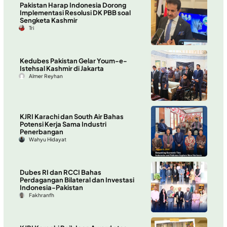
Pakistan Harap Indonesia Dorong
Implementasi Resolusi DK PBB soal
Sengketa Kashmir
Tri
Kedubes Pakistan Gelar Youm-e-
Istehsal Kashmir di Jakarta
Almer Reyhan
KJRI Karachi dan South Air Bahas
Potensi Kerja Sama Industri
Penerbangan
Wahyu Hidayat
Dubes RI dan RCCI Bahas
Perdagangan Bilateral dan Investasi
Indonesia-Pakistan
Fakhranfh