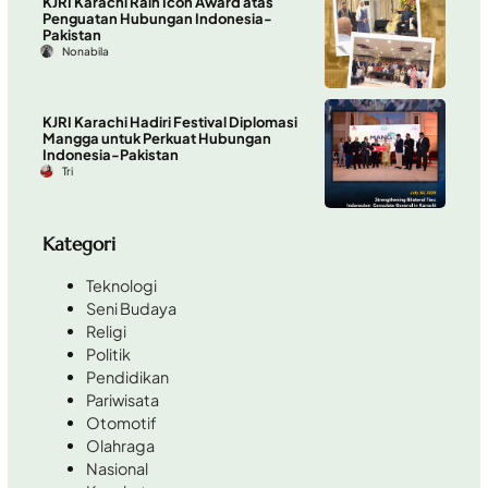
KJRI Karachi Raih Icon Award atas
Penguatan Hubungan Indonesia-
Pakistan
Nonabila
KJRI Karachi Hadiri Festival Diplomasi
Mangga untuk Perkuat Hubungan
Indonesia-Pakistan
Tri
Kategori
Teknologi
Seni Budaya
Religi
Politik
Pendidikan
Pariwisata
Otomotif
Olahraga
Nasional