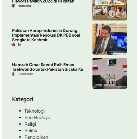
Flavors Pavilion 2026 di Pakistan
Nonabila
Pakistan Harap Indonesia Dorong
Implementasi Resolusi DK PBB soal
Sengketa Kashmir
Tri
Hamzah Omar Saeed Raih Emas
Taekwondo untuk Pakistan di Jakarta
Fakhranfh
Kategori
Teknologi
Seni Budaya
Religi
Politik
Pendidikan