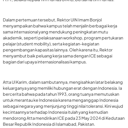
Dalam pertemuan tersebut, Rektor UIN Imam Bonjol
menyampaikan bahwa kampus telah menjalin berbagai kerja
sama internasional yang mendukung peningkatan mutu
akademik, seperti pelaksanaan workshop, program pertukaran
pelajar (student mobility), serta kegiatan-kegiatan
pengembangan kapasitas lainnya. Oleh karena itu, Rektor
menyambut baik peluang kerja sama dengan ICE sebagai
bagian dari upaya internasionalisasi kampus.
Atta Ul Karim, dalam sambutannya, mengisahkan latar belakang
keluarganya yang memiliki hubungan erat dengan Indonesia. Ia
bercerita bahwa pada tahun 1993, orang tuanya memutuskan
untuk merantau ke Indonesia karena menganggap Indonesia
sebagai negara yang menjunjung tinggi nilai toleransi. Kini wujud
kecintaannya terhadap Indonesia itulah yang kemudian
mendorong Atta mendirikan ICE pada 23 May 2024 di Kedutaan
Besar Republik Indonesia di Islamabad, Pakistan.