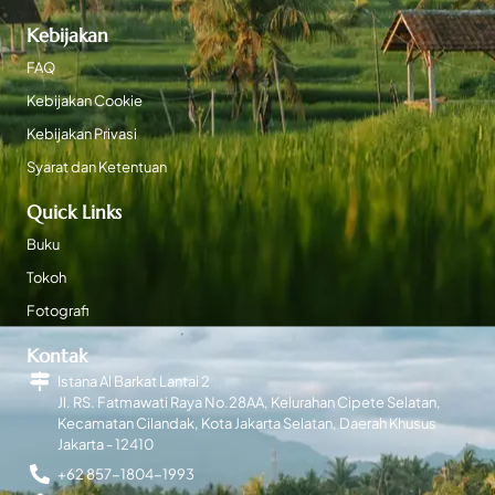
Kebijakan
FAQ
Kebijakan Cookie
Kebijakan Privasi
Syarat dan Ketentuan
Quick Links
Buku
Tokoh
Fotografi
Kontak
Istana Al Barkat Lantai 2
Jl. RS. Fatmawati Raya No.28AA, Kelurahan Cipete Selatan,
Kecamatan Cilandak, Kota Jakarta Selatan, Daerah Khusus
Jakarta - 12410
+62 857-1804-1993