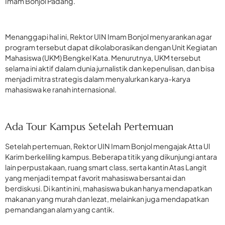
Imam Bonjol Padang.
Menanggapi hal ini, Rektor UIN Imam Bonjol menyarankan agar
program tersebut dapat dikolaborasikan dengan Unit Kegiatan
Mahasiswa (UKM) Bengkel Kata. Menurutnya, UKM tersebut
selama ini aktif dalam dunia jurnalistik dan kepenulisan, dan bisa
menjadi mitra strategis dalam menyalurkan karya-karya
mahasiswa ke ranah internasional.
Ada Tour Kampus Setelah Pertemuan
Setelah pertemuan, Rektor UIN Imam Bonjol mengajak Atta Ul
Karim berkeliling kampus. Beberapa titik yang dikunjungi antara
lain perpustakaan, ruang smart class, serta kantin Atas Langit
yang menjadi tempat favorit mahasiswa bersantai dan
berdiskusi. Di kantin ini, mahasiswa bukan hanya mendapatkan
makanan yang murah dan lezat, melainkan juga mendapatkan
pemandangan alam yang cantik.