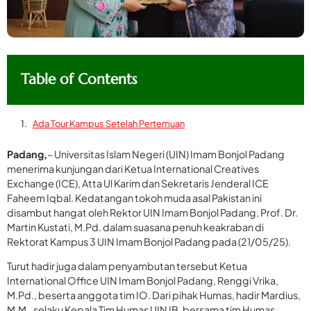
Table of Contents
Ada Tour Kampus Setelah Pertemuan
Padang,
– Universitas Islam Negeri (UIN) Imam Bonjol Padang
menerima kunjungan dari Ketua International Creatives
Exchange (ICE), Atta Ul Karim dan Sekretaris Jenderal ICE
Faheem Iqbal. Kedatangan tokoh muda asal Pakistan ini
disambut hangat oleh Rektor UIN Imam Bonjol Padang, Prof. Dr.
Martin Kustati, M.Pd. dalam suasana penuh keakraban di
Rektorat Kampus 3 UIN Imam Bonjol Padang pada (21/05/25).
Turut hadir juga dalam penyambutan tersebut Ketua
International Office UIN Imam Bonjol Padang, Renggi Vrika,
M.Pd., beserta anggota tim IO. Dari pihak Humas, hadir Mardius,
M.M., selaku Kepala Tim Humas UIN IB, bersama tim Humas.