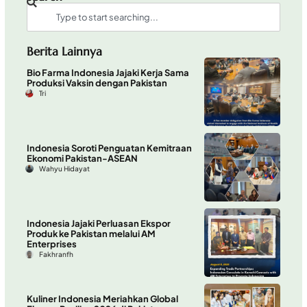
Berita Lainnya
Bio Farma Indonesia Jajaki Kerja Sama
Produksi Vaksin dengan Pakistan
Tri
Indonesia Soroti Penguatan Kemitraan
Ekonomi Pakistan-ASEAN
Wahyu Hidayat
Indonesia Jajaki Perluasan Ekspor
Produk ke Pakistan melalui AM
Enterprises
Fakhranfh
Kuliner Indonesia Meriahkan Global