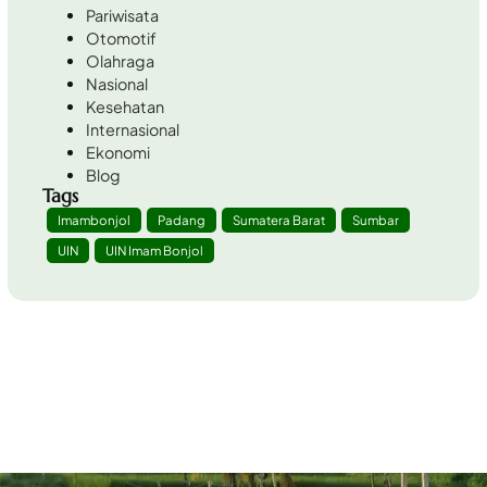
Pariwisata
Otomotif
Olahraga
Nasional
Kesehatan
Internasional
Ekonomi
Blog
Tags
Imambonjol
Padang
Sumatera Barat
Sumbar
UIN
UIN Imam Bonjol