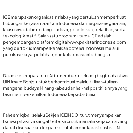
ICE merupakan organisasi nirlaba yang bertujuan memperkuat
hubungan kerja sama antara Indonesia dan negara-negara lain,
khususnya dalam bidang budaya, pendidikan, pelatihan, serta
teknologi kreatif. Salah satu program utama ICE adalah
pengembangan platform digital www.pakistanindonesia.com
yang berfokus memperkenalkan potensi Indonesia melalui
publikasi karya, pelatihan, dan kolaborasi antarbangsa.
Dalam kesempatan itu, Atta membuka peluang bagi mahasiswa
UIN Imam Bonjol untuk berkontribusi melalui tulisan-tulisan
mengenai budaya Minangkabau dan hal-hal positif lainnya yang
bisa memperkenalkan Indonesia kepada dunia.
Faheem Iqbal, selaku Sekjen ICEINDO, turut menyampaikan
bahwa pihaknya sangat terbuka untuk menjalin kerja sama yang
dapat disesuaikan dengan kebutuhan dan karakteristik UIN