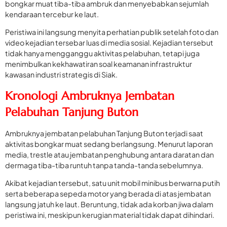
bongkar muat tiba-tiba ambruk dan menyebabkan sejumlah
kendaraan tercebur ke laut.
Peristiwa ini langsung menyita perhatian publik setelah foto dan
video kejadian tersebar luas di media sosial. Kejadian tersebut
tidak hanya mengganggu aktivitas pelabuhan, tetapi juga
menimbulkan kekhawatiran soal keamanan infrastruktur
kawasan industri strategis di Siak.
Kronologi Ambruknya Jembatan
Pelabuhan Tanjung Buton
Ambruknya jembatan pelabuhan Tanjung Buton terjadi saat
aktivitas bongkar muat sedang berlangsung. Menurut laporan
media, trestle atau jembatan penghubung antara daratan dan
dermaga tiba-tiba runtuh tanpa tanda-tanda sebelumnya.
Akibat kejadian tersebut, satu unit mobil minibus berwarna putih
serta beberapa sepeda motor yang berada di atas jembatan
langsung jatuh ke laut. Beruntung, tidak ada korban jiwa dalam
peristiwa ini, meskipun kerugian material tidak dapat dihindari.