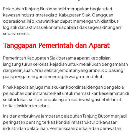
Pelabuhan Tanjung Buton sendiri merupakan bagian dari
kawasan industri strategis di Kabupaten Siak. Gangguan
operasional ini dikhawatirkan dapat memengaruhi distribusi
logistik dan aktivitas ekonomi apabila tidak segera ditangani
secara serius.
Tanggapan Pemerintah dan Aparat
Pemerintah Kabupaten Siak bersama aparat kepolisian
langsung turun ke lokasi kejadian untuk melakukan pengamanan
dan peninjauan. Area sekitar jembatan yang ambruk dipasangi
garis pengaman guna mencegah warga mendekat.
Pihak kepolisian juga melakukan koordinasi dengan pengelola
pelabuhan dan instansi terkait untuk memastikan keselamatan di
sekitar lokasi serta mendukung proses investigasi lebih lanjut
terkait insiden tersebut.
Insiden ambruknya jembatan pelabuhan Tanjung Buton menjadi
peringatan penting terkait kondisi infrastruktur di kawasan
industri dan pelabuhan. Pemeriksaan berkala dan perawatan