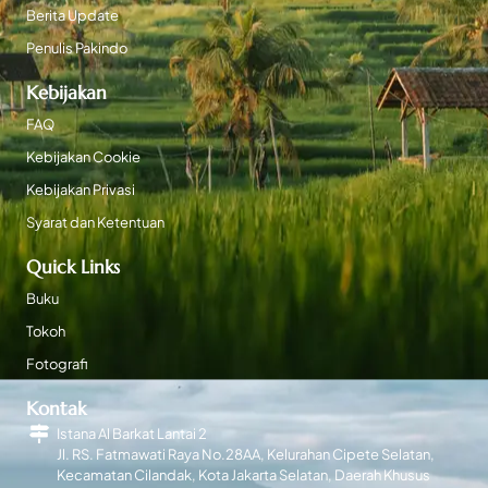
Berita Update
Penulis Pakindo
Kebijakan
FAQ
Kebijakan Cookie
Kebijakan Privasi
Syarat dan Ketentuan
Quick Links
Buku
Tokoh
Fotografi
Kontak
Istana Al Barkat Lantai 2
Jl. RS. Fatmawati Raya No.28AA, Kelurahan Cipete Selatan,
Kecamatan Cilandak, Kota Jakarta Selatan, Daerah Khusus