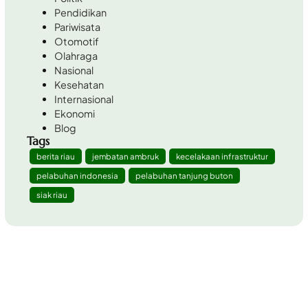
Pendidikan
Pariwisata
Otomotif
Olahraga
Nasional
Kesehatan
Internasional
Ekonomi
Blog
Tags
berita riau
jembatan ambruk
kecelakaan infrastruktur
pelabuhan indonesia
pelabuhan tanjung buton
siak riau