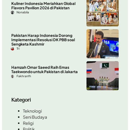
Kuliner Indonesia Meriahkan Global
Flavors Pavilion 2026 di Pakistan
Nonabila
Pakistan Harap Indonesia Dorong
Implementasi Resolusi DK PBB soal
Sengketa Kashmir
Tri
Hamzah Omar Saeed Raih Emas
Taekwondo untuk Pakistan di Jakarta
Fakhranfh
Kategori
Teknologi
Seni Budaya
Religi
Politik