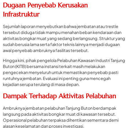
Dugaan Penyebab Kerusakan
Infrastruktur
Sejumlah laporan menyebutkan bahwa jembatan atau trestle
tersebut diduga tidak mampu menahan beban kendaraan dan
aktivitas bongkar muat yang sedang berlangsung. Struktur yang
sudah berusia lama serta faktor teknis lainnya menjadi dugaan
awal penyebab ambruknya fasilitas tersebut.
Hingga kini, pihak pengelola Pelabuhan Kawasan Industri Tanjung
Buton (KITB) bersama instansi terkait masih melakukan
pengecekan menyeluruh untuk memastikan penyebab pasti
runtuhnya jembatan. Evaluasi ini penting guna mencegah
kejadian serupa terulang di masa depan.
Dampak Terhadap Aktivitas Pelabuhan
Ambruknya jembatan pelabuhan Tanjung Buton berdampak
langsung pada aktivitas bongkar muat di kawasan tersebut.
Operasional pelabuhan terpaksa dihentikan sementara demi
alasan keselamatan dan proses investigasi.