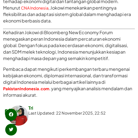
terhadap ekonomi digital dan tantangan global modern.
Menurut
, Jokowi menekankan pentingnya
CNA Indonesia
fleksibilitas dan adaptasi sistem global dalam menghadapi era
ekonomi berbasis data.
Kehadiran Jokowi di Bloomberg New Economy Forum
menegaskan peran Indonesia dalam percaturan ekonomi
global. Dengan fokus pada kecerdasan ekonomi, digitalisasi,
dan SDM melek teknologi, Indonesia menunjukkan kesiapan
menghadapi masa depan yang semakin kompetitif.
Pembaca dapat mengikuti perkembangan terbaru mengenai
kebijakan ekonomi, diplomasi internasional, dan transformasi
digital Indonesia melalui berbagai artikel lainnya di
. yang menyajikan analisis mendalam dan
PakistanIndonesia.com
informasi akurat.
Tri
Bagikan:
Last Updated: 22 November 2025, 22:52