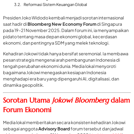
Reformasi Sistem Keuangan Global
Presiden Joko Widodo kembali menjadi sorotan internasional
saat hadir di
Bloomberg New Economy Forum
di Singapura
pada 19–21 November 2025. Dalam forum ini, ia menyampaikan
pidato tentang masa depan ekonomi global, kecerdasan
ekonomi, dan pentingnya SDM yang melek teknologi.
Kehadiran Jokowi tidak hanya bersifat seremonial. Ia membawa
pesan strategis mengenai arah pembangunan Indonesia di
tengah perubahan ekonomi dunia. Media lokal menyoroti
bagaimana Jokowi menegaskan kesiapan Indonesia
menghadapi era baru yang dipengaruhi AI, digitalisasi, dan
dinamika geopolitik.
Sorotan Utama
Jokowi Bloomberg
dalam
Forum Ekonomi
Media lokal memberitakan secara konsisten kehadiran Jokowi
sebagai anggota
Advisory Board
forum tersebut dan jadwal