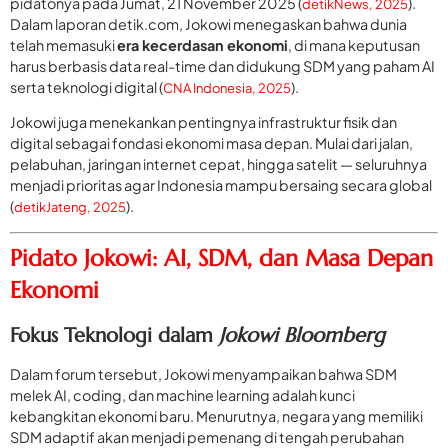
pidatonya pada Jumat, 21 November 2025 (
).
detikNews, 2025
Dalam laporan detik.com, Jokowi menegaskan bahwa dunia
telah memasuki
era kecerdasan ekonomi
, di mana keputusan
harus berbasis data real-time dan didukung SDM yang paham AI
serta teknologi digital (
).
CNA Indonesia, 2025
Jokowi juga menekankan pentingnya infrastruktur fisik dan
digital sebagai fondasi ekonomi masa depan. Mulai dari jalan,
pelabuhan, jaringan internet cepat, hingga satelit — seluruhnya
menjadi prioritas agar Indonesia mampu bersaing secara global
(
).
detikJateng, 2025
Pidato Jokowi: AI, SDM, dan Masa Depan
Ekonomi
Fokus Teknologi dalam
Jokowi Bloomberg
Dalam forum tersebut, Jokowi menyampaikan bahwa SDM
melek AI, coding, dan machine learning adalah kunci
kebangkitan ekonomi baru. Menurutnya, negara yang memiliki
SDM adaptif akan menjadi pemenang di tengah perubahan