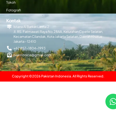
Tokoh
Fotografi
Kontak
Istana Al Barkat Lantai 2
Jl. RS. Fatmawati Raya No.28AA, Kelurahan Cipete Selatan,
Kecamatan Cilandak, Kota Jakarta Selatan, Daerah Khusus
Jakarta - 12410
+62 857-1804-1993
pakindoice@gmail.com
Copyright ©
2026
Pakistan Indonesia. All Rights Reserved.