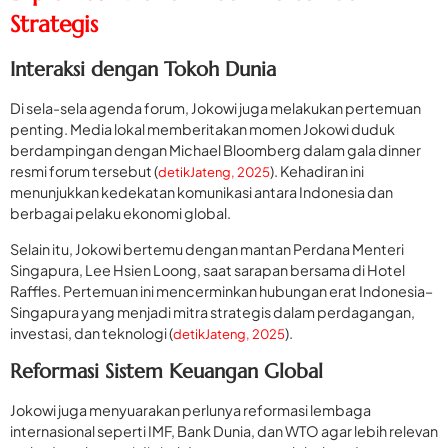
Strategis
Interaksi dengan Tokoh Dunia
Di sela-sela agenda forum, Jokowi juga melakukan pertemuan
penting. Media lokal memberitakan momen Jokowi duduk
berdampingan dengan Michael Bloomberg dalam gala dinner
resmi forum tersebut (
). Kehadiran ini
detikJateng, 2025
menunjukkan kedekatan komunikasi antara Indonesia dan
berbagai pelaku ekonomi global.
Selain itu, Jokowi bertemu dengan mantan Perdana Menteri
Singapura, Lee Hsien Loong, saat sarapan bersama di Hotel
Raffles. Pertemuan ini mencerminkan hubungan erat Indonesia–
Singapura yang menjadi mitra strategis dalam perdagangan,
investasi, dan teknologi (
).
detikJateng, 2025
Reformasi Sistem Keuangan Global
Jokowi juga menyuarakan perlunya reformasi lembaga
internasional seperti IMF, Bank Dunia, dan WTO agar lebih relevan