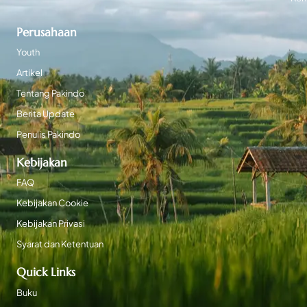
Perusahaan
Youth
Artikel
Tentang Pakindo
Berita Update
Penulis Pakindo
Kebijakan
FAQ
Kebijakan Cookie
Kebijakan Privasi
Syarat dan Ketentuan
Quick Links
Buku