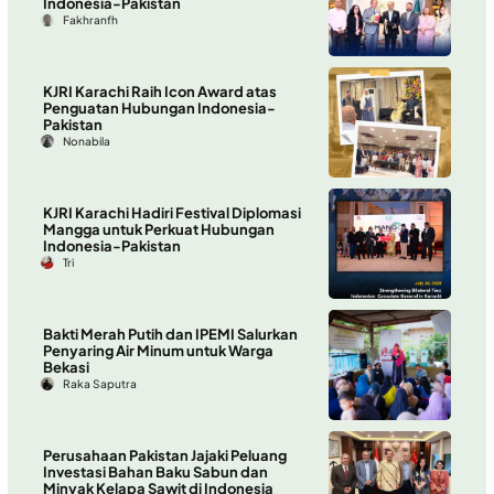
Indonesia-Pakistan
Fakhranfh
KJRI Karachi Raih Icon Award atas
Penguatan Hubungan Indonesia-
Pakistan
Nonabila
KJRI Karachi Hadiri Festival Diplomasi
Mangga untuk Perkuat Hubungan
Indonesia-Pakistan
Tri
Bakti Merah Putih dan IPEMI Salurkan
Penyaring Air Minum untuk Warga
Bekasi
Raka Saputra
Perusahaan Pakistan Jajaki Peluang
Investasi Bahan Baku Sabun dan
Minyak Kelapa Sawit di Indonesia