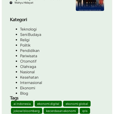
Wahyu Hidayat
Kategori
Teknologi
Seni Budaya
Religi
Politik
Pendidikan
Pariwisata
Otomotif
Olahraga
Nasional
Kesehatan
Internasional
Ekonomi
Blog
Tags
ai indonesia
ekonomi digital
ekonomi global
jokowi bloomberg
kecerdasan ekonomi
qris