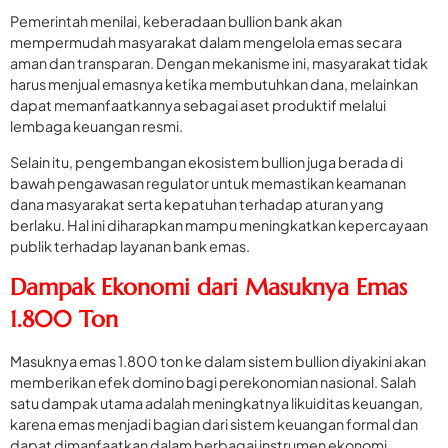
Pemerintah menilai, keberadaan bullion bank akan
mempermudah masyarakat dalam mengelola emas secara
aman dan transparan. Dengan mekanisme ini, masyarakat tidak
harus menjual emasnya ketika membutuhkan dana, melainkan
dapat memanfaatkannya sebagai aset produktif melalui
lembaga keuangan resmi.
Selain itu, pengembangan ekosistem bullion juga berada di
bawah pengawasan regulator untuk memastikan keamanan
dana masyarakat serta kepatuhan terhadap aturan yang
berlaku. Hal ini diharapkan mampu meningkatkan kepercayaan
publik terhadap layanan bank emas.
Dampak Ekonomi dari Masuknya Emas
1.800 Ton
Masuknya emas 1.800 ton ke dalam sistem bullion diyakini akan
memberikan efek domino bagi perekonomian nasional. Salah
satu dampak utama adalah meningkatnya likuiditas keuangan,
karena emas menjadi bagian dari sistem keuangan formal dan
dapat dimanfaatkan dalam berbagai instrumen ekonomi.