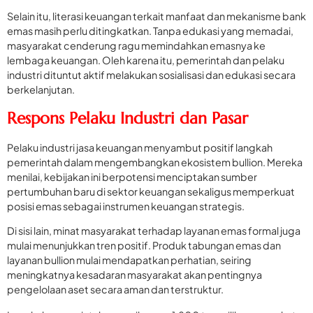
Selain itu, literasi keuangan terkait manfaat dan mekanisme bank
emas masih perlu ditingkatkan. Tanpa edukasi yang memadai,
masyarakat cenderung ragu memindahkan emasnya ke
lembaga keuangan. Oleh karena itu, pemerintah dan pelaku
industri dituntut aktif melakukan sosialisasi dan edukasi secara
berkelanjutan.
Respons Pelaku Industri dan Pasar
Pelaku industri jasa keuangan menyambut positif langkah
pemerintah dalam mengembangkan ekosistem bullion. Mereka
menilai, kebijakan ini berpotensi menciptakan sumber
pertumbuhan baru di sektor keuangan sekaligus memperkuat
posisi emas sebagai instrumen keuangan strategis.
Di sisi lain, minat masyarakat terhadap layanan emas formal juga
mulai menunjukkan tren positif. Produk tabungan emas dan
layanan bullion mulai mendapatkan perhatian, seiring
meningkatnya kesadaran masyarakat akan pentingnya
pengelolaan aset secara aman dan terstruktur.