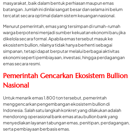
masyarakat, baik dalam bentuk perhiasan maupun emas
batangan. Jumlah ini dinilai sangat besar dan selama ini belum
tercatat secara optimal dalam sistem keuangan nasional.
Menurut pemerintah, emas yang tersimpan di rumah-rumah
warga berpotensi menjadi sumber kekuatan ekonomi baru jika
dikelola secara formal. Apabila emas tersebut masuk ke
ekosistem bullion, nilainya tidak hanya berhenti sebagai
simpanan, tetapi dapat berputar melalui berbagai aktivitas
ekonomi seperti pembiayaan, investasi, hingga perdagangan
emas secara resmi.
Pemerintah Gencarkan Ekosistem Bullion
Nasional
Untuk menarik emas 1.800 ton tersebut, pemerintah
menggencarkan pengembangan ekosistem bullion di
Indonesia. Salah satu langkah konkret yang dilakukan adalah
mendorong operasional bank emas atau bullion bank yang
menyediakan layanan tabungan emas, penitipan, perdagangan,
serta pembiayaan berbasis emas.