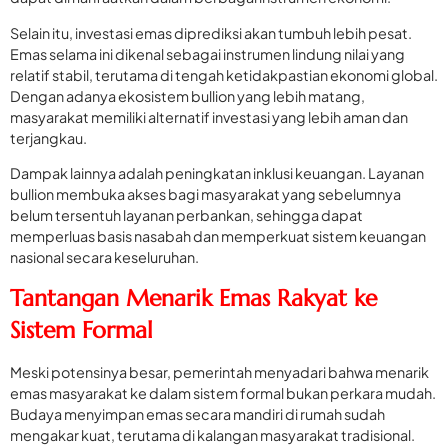
Selain itu, investasi emas diprediksi akan tumbuh lebih pesat.
Emas selama ini dikenal sebagai instrumen lindung nilai yang
relatif stabil, terutama di tengah ketidakpastian ekonomi global.
Dengan adanya ekosistem bullion yang lebih matang,
masyarakat memiliki alternatif investasi yang lebih aman dan
terjangkau.
Dampak lainnya adalah peningkatan inklusi keuangan. Layanan
bullion membuka akses bagi masyarakat yang sebelumnya
belum tersentuh layanan perbankan, sehingga dapat
memperluas basis nasabah dan memperkuat sistem keuangan
nasional secara keseluruhan.
Tantangan Menarik Emas Rakyat ke
Sistem Formal
Meski potensinya besar, pemerintah menyadari bahwa menarik
emas masyarakat ke dalam sistem formal bukan perkara mudah.
Budaya menyimpan emas secara mandiri di rumah sudah
mengakar kuat, terutama di kalangan masyarakat tradisional.