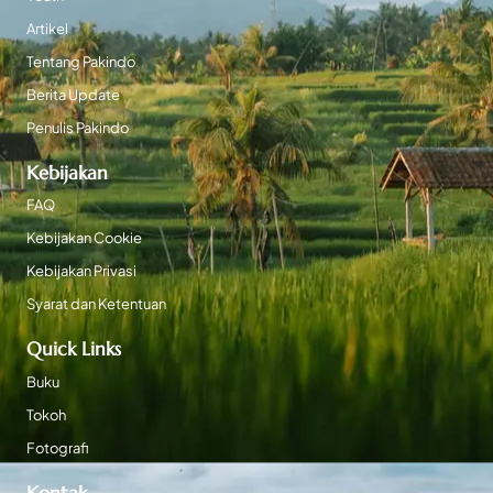
Artikel
Tentang Pakindo
Berita Update
Penulis Pakindo
Kebijakan
FAQ
Kebijakan Cookie
Kebijakan Privasi
Syarat dan Ketentuan
Quick Links
Buku
Tokoh
Fotografi
Kontak