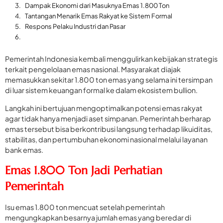
Dampak Ekonomi dari Masuknya Emas 1.800 Ton
Tantangan Menarik Emas Rakyat ke Sistem Formal
Respons Pelaku Industri dan Pasar
Pemerintah Indonesia kembali menggulirkan kebijakan strategis
terkait pengelolaan emas nasional. Masyarakat diajak
memasukkan sekitar 1.800 ton emas yang selama ini tersimpan
di luar sistem keuangan formal ke dalam ekosistem bullion.
Langkah ini bertujuan mengoptimalkan potensi emas rakyat
agar tidak hanya menjadi aset simpanan. Pemerintah berharap
emas tersebut bisa berkontribusi langsung terhadap likuiditas,
stabilitas, dan pertumbuhan ekonomi nasional melalui layanan
bank emas.
Emas 1.800 Ton Jadi Perhatian
Pemerintah
Isu emas 1.800 ton mencuat setelah pemerintah
mengungkapkan besarnya jumlah emas yang beredar di