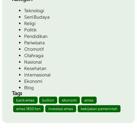
Teknologi
Seni Budaya
Religi
Politik
Pendidikan
Pariwisata
Otomotif
Olahraga
Nasional
Kesehatan
Internasional
Ekonomi
Blog
Tags
bank emas
bullion
ekonomi
emas
emas 1800 ton
investasi emas
kebijakan pemerintah