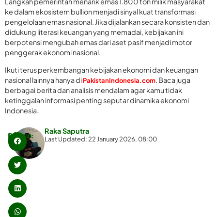
Langkah pemerintah menarik emas 1.800 ton milik masyarakat
ke dalam ekosistem bullion menjadi sinyal kuat transformasi
pengelolaan emas nasional. Jika dijalankan secara konsisten dan
didukung literasi keuangan yang memadai, kebijakan ini
berpotensi mengubah emas dari aset pasif menjadi motor
penggerak ekonomi nasional.
Ikuti terus perkembangan kebijakan ekonomi dan keuangan
nasional lainnya hanya di
. Baca juga
PakistanIndonesia.com
berbagai berita dan analisis mendalam agar kamu tidak
ketinggalan informasi penting seputar dinamika ekonomi
Indonesia.
Raka Saputra
Bagikan:
Last Updated: 22 January 2026, 08:00