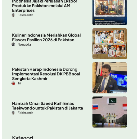
Indonesia Jajaki Perluasan Ekspor
Produk ke Pakistan melalui AM
Enterprises
Fakhranfh
Kuliner Indonesia Meriahkan Global
Flavors Pavilion 2026 di Pakistan
Nonabila
Pakistan Harap Indonesia Dorong
Implementasi Resolusi DK PBB soal
Sengketa Kashmir
Tri
Hamzah Omar Saeed Raih Emas
Taekwondo untuk Pakistan di Jakarta
Fakhranfh
Kategori