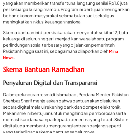
yang akan memberikan transfer tunai langsung senilai Rp1,8 juta
per keluarga kurang mampu. Program ini bertujuan meringankan
beban ekonomi masyarakat selama bulan suci, sekaligus
meningkatkan inklusi keuangan nasional.
Skema bantuan ini diperkirakan akan menyentuh sekitar 12,1 juta
keluarga di seluruh negeri, menjadikannya salah satu program
perlindungan sosial terbesar yang dijalankan pemerintah
Pakistan hingga saat ini, sebagaimana dilaporkan oleh
Mina
.
News
Skema Bantuan Ramadhan
Penyaluran Digital dan Transparansi
Dalam peluncuran resmi di Islamabad, Perdana Menteri Pakistan
Shehbaz Sharif menjelaskan bahwa bantuan akan disalurkan
secara digital melalui rekening bank dan dompet elektronik.
Mekanisme ini bertujuan untuk menghindari pemborosan serta
memastikan dana sampai kepada penerima yang tepat. Sistem
digital juga membantu mengurangi antrean panjang seperti
yang terjadi pada skema bantuan sebelumnya.