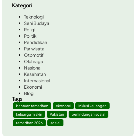
Kategori
Teknologi
Seni Budaya
Religi
Politik
Pendidikan
Pariwisata
Otomotif
Olahraga
Nasional
Kesehatan
Internasional
Ekonomi
Blog
Tags
bantuan ramadhan
ekonomi
inklusi keuangan
keluarga miskin
Pakistan
perlindungan sosial
ramadhan 2026
sosial