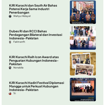
KJRI Karachi dan South Air Bahas
Potensi Kerja Sama Industri
Penerbangan
Wahyu Hidayat
Dubes RI dan RCCI Bahas
Perdagangan Bilateral dan Investasi
Indonesia-Pakistan
Fakhranfh
KJRI Karachi Raih Icon Award atas
Penguatan Hubungan Indonesia-
Pakistan
Nonabila
KJRI Karachi Hadiri Festival Diplomasi
Mangga untuk Perkuat Hubungan
Indonesia-Pakistan
Tri