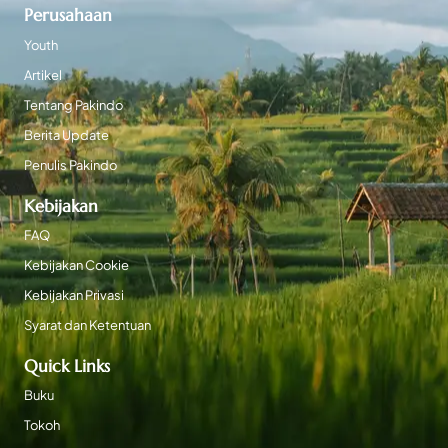
Perusahaan
Youth
Artikel
Tentang Pakindo
Berita Update
Penulis Pakindo
Kebijakan
FAQ
Kebijakan Cookie
Kebijakan Privasi
Syarat dan Ketentuan
Quick Links
Buku
Tokoh