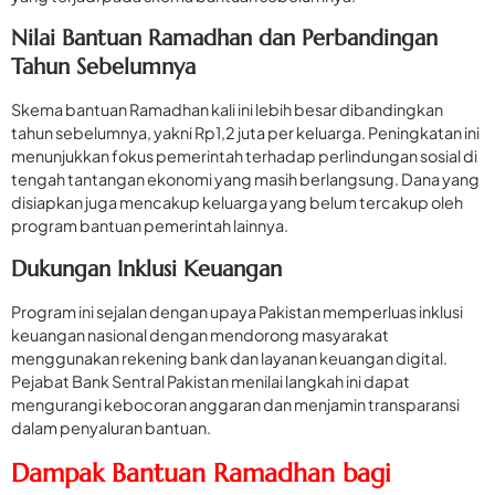
Nilai Bantuan Ramadhan dan Perbandingan
Tahun Sebelumnya
Skema bantuan Ramadhan kali ini lebih besar dibandingkan
tahun sebelumnya, yakni Rp1,2 juta per keluarga. Peningkatan ini
menunjukkan fokus pemerintah terhadap perlindungan sosial di
tengah tantangan ekonomi yang masih berlangsung. Dana yang
disiapkan juga mencakup keluarga yang belum tercakup oleh
program bantuan pemerintah lainnya.
Dukungan Inklusi Keuangan
Program ini sejalan dengan upaya Pakistan memperluas inklusi
keuangan nasional dengan mendorong masyarakat
menggunakan rekening bank dan layanan keuangan digital.
Pejabat Bank Sentral Pakistan menilai langkah ini dapat
mengurangi kebocoran anggaran dan menjamin transparansi
dalam penyaluran bantuan.
Dampak Bantuan Ramadhan bagi