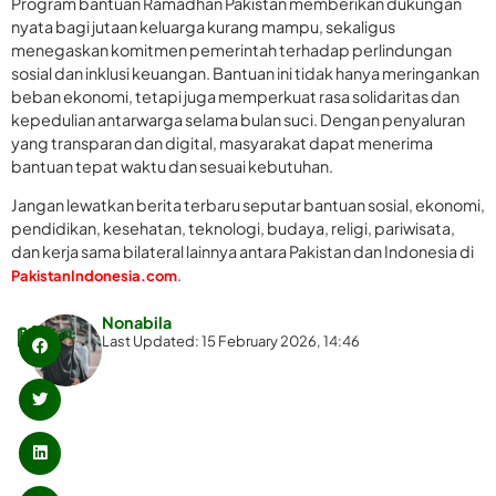
Program bantuan Ramadhan Pakistan memberikan dukungan
nyata bagi jutaan keluarga kurang mampu, sekaligus
menegaskan komitmen pemerintah terhadap perlindungan
sosial dan inklusi keuangan. Bantuan ini tidak hanya meringankan
beban ekonomi, tetapi juga memperkuat rasa solidaritas dan
kepedulian antarwarga selama bulan suci. Dengan penyaluran
yang transparan dan digital, masyarakat dapat menerima
bantuan tepat waktu dan sesuai kebutuhan.
Jangan lewatkan berita terbaru seputar bantuan sosial, ekonomi,
pendidikan, kesehatan, teknologi, budaya, religi, pariwisata,
dan kerja sama bilateral lainnya antara Pakistan dan Indonesia di
.
PakistanIndonesia.com
Nonabila
Bagikan:
Last Updated: 15 February 2026, 14:46