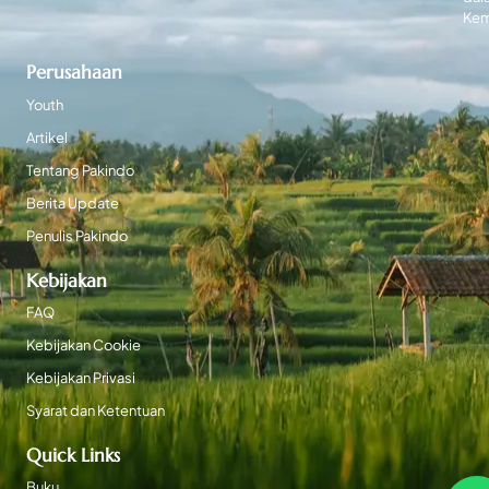
Kem
Perusahaan
Youth
Artikel
Tentang Pakindo
Berita Update
Penulis Pakindo
Kebijakan
FAQ
Kebijakan Cookie
Kebijakan Privasi
Syarat dan Ketentuan
Quick Links
Buku