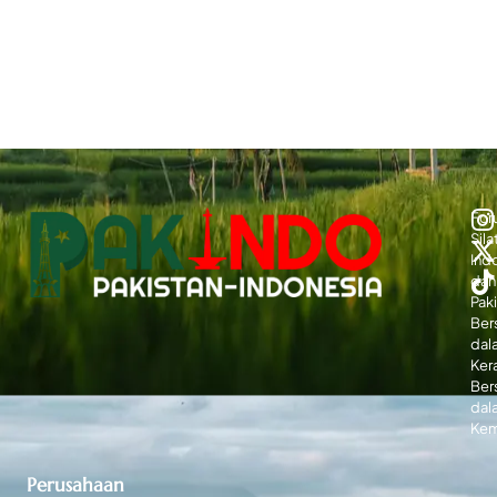
For
Sila
Ind
dan
Paki
Ber
dal
Ker
Ber
dal
Kem
Perusahaan