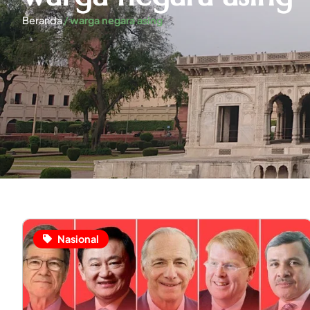
Beranda
/
warga negara asing
Nasional