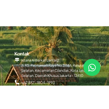
Kontak
Istana Al Barkat Lantai 2
Jl. RS. Fatmawati Raya No.28AA, Kelurahan Cipete
Selatan, Kecamatan Cilandak, Kota Jakarta
Selatan, Daerah Khusus Jakarta - 12410
+62 857-1804-1993
pakindoice@gmail.com