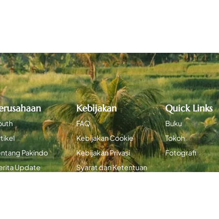
erusahaan
Kebijakan
Quick Links
outh
FAQ
Buku
tikel
Kebijakan Cookie
Tokoh
entang Pakindo
Kebijakan Privasi
Fotografi
erita Update
Syarat dan Ketentuan
enulis Pakindo