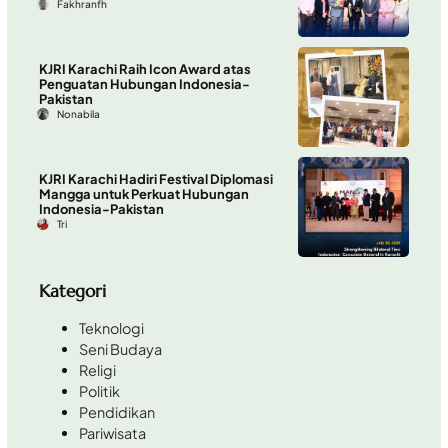
Fakhranfh
KJRI Karachi Raih Icon Award atas
Penguatan Hubungan Indonesia-
Pakistan
Nonabila
KJRI Karachi Hadiri Festival Diplomasi
Mangga untuk Perkuat Hubungan
Indonesia-Pakistan
Tri
Kategori
Teknologi
Seni Budaya
Religi
Politik
Pendidikan
Pariwisata