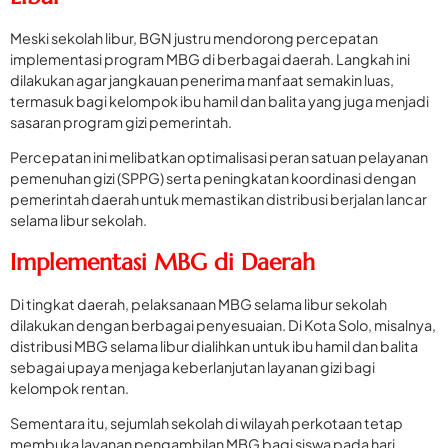
Meski sekolah libur, BGN justru mendorong percepatan
implementasi program MBG di berbagai daerah. Langkah ini
dilakukan agar jangkauan penerima manfaat semakin luas,
termasuk bagi kelompok ibu hamil dan balita yang juga menjadi
sasaran program gizi pemerintah.
Percepatan ini melibatkan optimalisasi peran satuan pelayanan
pemenuhan gizi (SPPG) serta peningkatan koordinasi dengan
pemerintah daerah untuk memastikan distribusi berjalan lancar
selama libur sekolah.
Implementasi MBG di Daerah
Di tingkat daerah, pelaksanaan MBG selama libur sekolah
dilakukan dengan berbagai penyesuaian. Di Kota Solo, misalnya,
distribusi MBG selama libur dialihkan untuk ibu hamil dan balita
sebagai upaya menjaga keberlanjutan layanan gizi bagi
kelompok rentan.
Sementara itu, sejumlah sekolah di wilayah perkotaan tetap
membuka layanan pengambilan MBG bagi siswa pada hari