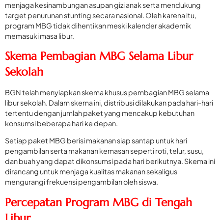
menjaga kesinambungan asupan gizi anak serta mendukung
target penurunan stunting secara nasional. Oleh karena itu,
program MBG tidak dihentikan meski kalender akademik
memasuki masa libur.
Skema Pembagian MBG Selama Libur
Sekolah
BGN telah menyiapkan skema khusus pembagian MBG selama
libur sekolah. Dalam skema ini, distribusi dilakukan pada hari-hari
tertentu dengan jumlah paket yang mencakup kebutuhan
konsumsi beberapa hari ke depan.
Setiap paket MBG berisi makanan siap santap untuk hari
pengambilan serta makanan kemasan seperti roti, telur, susu,
dan buah yang dapat dikonsumsi pada hari berikutnya. Skema ini
dirancang untuk menjaga kualitas makanan sekaligus
mengurangi frekuensi pengambilan oleh siswa.
Percepatan Program MBG di Tengah
Libur