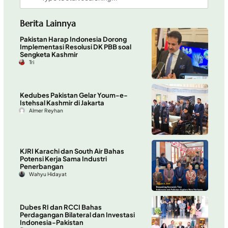
Berita Lainnya
Pakistan Harap Indonesia Dorong
Implementasi Resolusi DK PBB soal
Sengketa Kashmir
Tri
Kedubes Pakistan Gelar Youm-e-
Istehsal Kashmir di Jakarta
Almer Reyhan
KJRI Karachi dan South Air Bahas
Potensi Kerja Sama Industri
Penerbangan
Wahyu Hidayat
Dubes RI dan RCCI Bahas
Perdagangan Bilateral dan Investasi
Indonesia-Pakistan