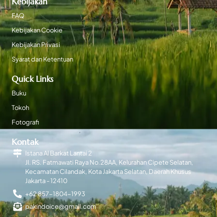
Kebijakan
FAQ
Kebijakan Cookie
Kebijakan Privasi
Syarat dan Ketentuan
Quick Links
Buku
Tokoh
Fotografi
Kontak
Istana Al Barkat Lantai 2
Jl. RS. Fatmawati Raya No.28AA, Kelurahan Cipete Selatan,
Kecamatan Cilandak, Kota Jakarta Selatan, Daerah Khusus
Jakarta - 12410
+62 857-1804-1993
pakindoice@gmail.com