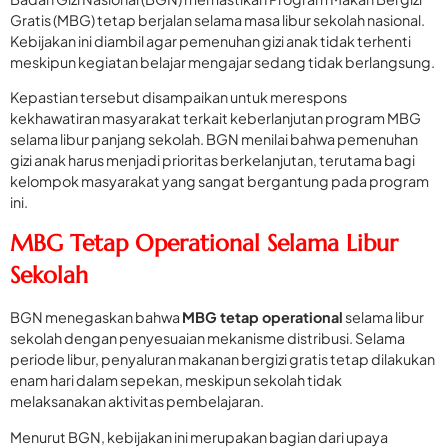
Gratis (MBG) tetap berjalan selama masa libur sekolah nasional.
Kebijakan ini diambil agar pemenuhan gizi anak tidak terhenti
meskipun kegiatan belajar mengajar sedang tidak berlangsung.
Kepastian tersebut disampaikan untuk merespons
kekhawatiran masyarakat terkait keberlanjutan program MBG
selama libur panjang sekolah. BGN menilai bahwa pemenuhan
gizi anak harus menjadi prioritas berkelanjutan, terutama bagi
kelompok masyarakat yang sangat bergantung pada program
ini.
MBG Tetap Operational Selama Libur
Sekolah
BGN menegaskan bahwa
MBG tetap operational
selama libur
sekolah dengan penyesuaian mekanisme distribusi. Selama
periode libur, penyaluran makanan bergizi gratis tetap dilakukan
enam hari dalam sepekan, meskipun sekolah tidak
melaksanakan aktivitas pembelajaran.
Menurut BGN, kebijakan ini merupakan bagian dari upaya