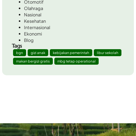
Otomotif
Olahraga
Nasional
Kesehatan
Internasional
Ekonomi
Blog
Tags
bgn
gizi anak
kebijakan pemerintah
libur sekolah
makan bergizi gratis
mbg tetap operational