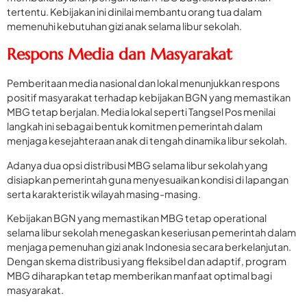
tertentu. Kebijakan ini dinilai membantu orang tua dalam
memenuhi kebutuhan gizi anak selama libur sekolah.
Respons Media dan Masyarakat
Pemberitaan media nasional dan lokal menunjukkan respons
positif masyarakat terhadap kebijakan BGN yang memastikan
MBG tetap berjalan. Media lokal seperti Tangsel Pos menilai
langkah ini sebagai bentuk komitmen pemerintah dalam
menjaga kesejahteraan anak di tengah dinamika libur sekolah.
Adanya dua opsi distribusi MBG selama libur sekolah yang
disiapkan pemerintah guna menyesuaikan kondisi di lapangan
serta karakteristik wilayah masing-masing.
Kebijakan BGN yang memastikan MBG tetap operational
selama libur sekolah menegaskan keseriusan pemerintah dalam
menjaga pemenuhan gizi anak Indonesia secara berkelanjutan.
Dengan skema distribusi yang fleksibel dan adaptif, program
MBG diharapkan tetap memberikan manfaat optimal bagi
masyarakat.